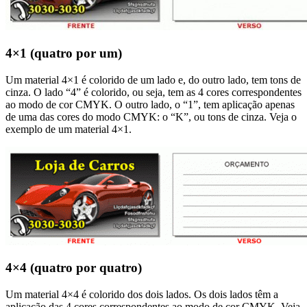
4×1 (quatro por um)
Um material 4×1 é colorido de um lado e, do outro lado, tem tons de
cinza. O lado “4” é colorido, ou seja, tem as 4 cores correspondentes
ao modo de cor CMYK. O outro lado, o “1”, tem aplicação apenas
de uma das cores do modo CMYK: o “K”, ou tons de cinza. Veja o
exemplo de um material 4×1.
4×4 (quatro por quatro)
Um material 4×4 é colorido dos dois lados. Os dois lados têm a
aplicação das 4 cores correspondentes ao modo de cor CMYK. Veja