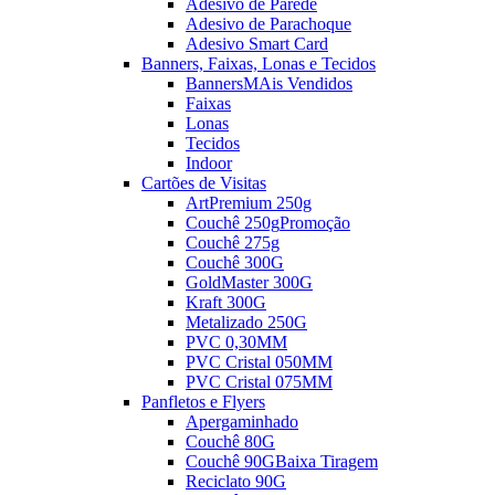
Adesivo de Parede
Adesivo de Parachoque
Adesivo Smart Card
Banners, Faixas, Lonas e Tecidos
Banners
MAis Vendidos
Faixas
Lonas
Tecidos
Indoor
Cartões de Visitas
ArtPremium 250g
Couchê 250g
Promoção
Couchê 275g
Couchê 300G
GoldMaster 300G
Kraft 300G
Metalizado 250G
PVC 0,30MM
PVC Cristal 050MM
PVC Cristal 075MM
Panfletos e Flyers
Apergaminhado
Couchê 80G
Couchê 90G
Baixa Tiragem
Reciclato 90G