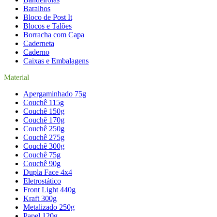
Baralhos
Bloco de Post It
Blocos e Talões
Borracha com Capa
Caderneta
Caderno
Caixas e Embalagens
Material
Apergaminhado 75g
Couchê 115g
Couchê 150g
Couchê 170g
Couchê 250g
Couchê 275g
Couchê 300g
Couchê 75g
Couchê 90g
Dupla Face 4x4
Eletrostático
Front Light 440g
Kraft 300g
Metalizado 250g
Papel 120g