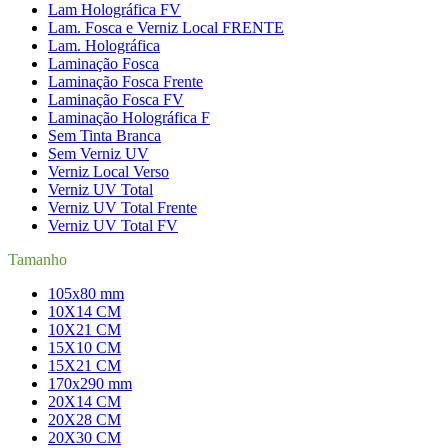
Lam Holográfica FV
Lam. Fosca e Verniz Local FRENTE
Lam. Holográfica
Laminação Fosca
Laminação Fosca Frente
Laminação Fosca FV
Laminação Holográfica F
Sem Tinta Branca
Sem Verniz UV
Verniz Local Verso
Verniz UV Total
Verniz UV Total Frente
Verniz UV Total FV
Tamanho
105x80 mm
10X14 CM
10X21 CM
15X10 CM
15X21 CM
170x290 mm
20X14 CM
20X28 CM
20X30 CM