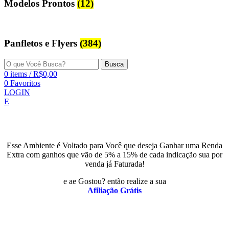
Modelos Prontos
(12)
Panfletos e Flyers
(384)
Busca
0
items
/
R$
0,00
0
Favoritos
LOGIN
E
Esse Ambiente é Voltado para Você que deseja Ganhar uma Renda
Extra com ganhos que vão de 5% a 15% de cada indicação sua por
venda já Faturada!
e ae Gostou? então realize a sua
Afiliação Grátis