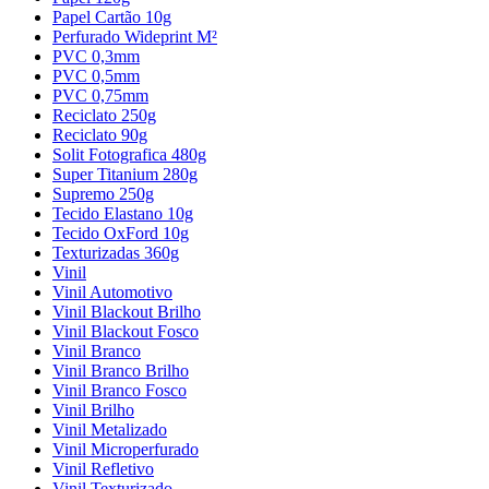
Papel Cartão 10g
Perfurado Wideprint M²
PVC 0,3mm
PVC 0,5mm
PVC 0,75mm
Reciclato 250g
Reciclato 90g
Solit Fotografica 480g
Super Titanium 280g
Supremo 250g
Tecido Elastano 10g
Tecido OxFord 10g
Texturizadas 360g
Vinil
Vinil Automotivo
Vinil Blackout Brilho
Vinil Blackout Fosco
Vinil Branco
Vinil Branco Brilho
Vinil Branco Fosco
Vinil Brilho
Vinil Metalizado
Vinil Microperfurado
Vinil Refletivo
Vinil Texturizado