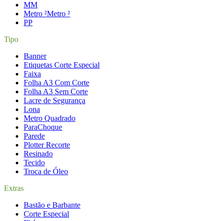
M
M
Metro ²
Metro ²
P
P
Tipo
Banner
Etiquetas Corte Especial
Faixa
Folha A3 Com Corte
Folha A3 Sem Corte
Lacre de Segurança
Lona
Metro Quadrado
ParaChoque
Parede
Plotter Recorte
Resinado
Tecido
Troca de Óleo
Extras
Bastão e Barbante
Corte Especial