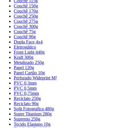
Couchê 115g
Couchê 150g
Couchê 170g
Couchê 250g
Couchê 275g
Couchê 300g
Couchê 75g
Couchê 90g
Dupla Face 4x4
Eletrostático
Front Light 440g
Kraft 300g
Metalizado 250g
Papel 120g
Papel Cartão 10g
Perfurado Wideprint M²
PVC 0,3mm
PVC 0,5mm
PVC 0,75mm
Reciclato 250g
Reciclato 90g
Solit Fotografica 480g
Super Titanium 280g
Supremo 250g
Tecido Elastano 10g