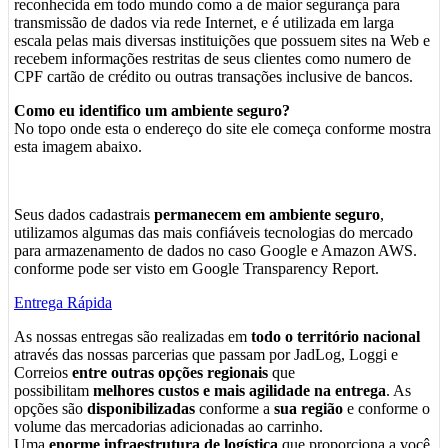
reconhecida em todo mundo como a de maior segurança para
transmissão de dados via rede Internet, e é utilizada em larga
escala pelas mais diversas instituições que possuem sites na Web e
recebem informações restritas de seus clientes como numero de
CPF cartão de crédito ou outras transações inclusive de bancos.
Como eu identifico um ambiente seguro?
No topo onde esta o endereço do site ele começa conforme mostra
esta imagem abaixo.
Seus dados cadastrais
permanecem em ambiente seguro
,
utilizamos algumas das mais confiáveis tecnologias do mercado
para armazenamento de dados no caso Google e Amazon AWS.
conforme pode ser visto em Google Transparency Report.
Entrega Rápida
As nossas entregas são realizadas em
todo o território nacional
através das nossas parcerias que passam por JadLog, Loggi e
Correios
entre outras opções regionais
que
possibilitam
melhores custos e mais agilidade na entrega
. As
opções são
disponibilizadas
conforme a
sua região
e conforme o
volume das mercadorias adicionadas ao carrinho.
Uma
enorme infraestrutura de logística
que proporciona a você