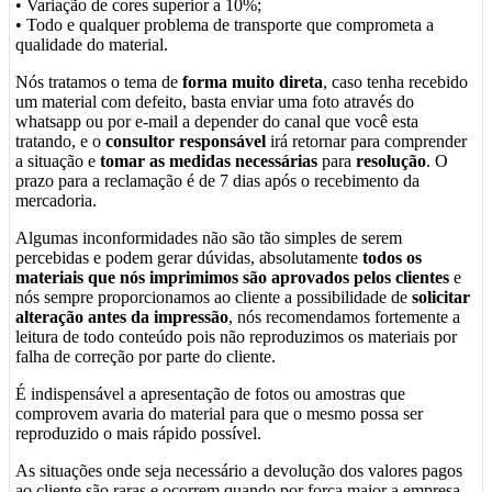
• Variação de cores superior a 10%;
• Todo e qualquer problema de transporte que comprometa a
qualidade do material.
Nós tratamos o tema de
forma muito direta
, caso tenha recebido
um material com defeito, basta enviar uma foto através do
whatsapp ou por e-mail a depender do canal que você esta
tratando, e o
consultor responsável
irá retornar para comprender
a situação e
tomar as medidas necessárias
para
resolução
. O
prazo para a reclamação é de 7 dias após o recebimento da
mercadoria.
Algumas inconformidades não são tão simples de serem
percebidas e podem gerar dúvidas, absolutamente
todos os
materiais que nós imprimimos são aprovados pelos clientes
e
nós sempre proporcionamos ao cliente a possibilidade de
solicitar
alteração antes da impressão
, nós recomendamos fortemente a
leitura de todo conteúdo pois não reproduzimos os materiais por
falha de correção por parte do cliente.
É indispensável a apresentação de fotos ou amostras que
comprovem avaria do material para que o mesmo possa ser
reproduzido o mais rápido possível.
As situações onde seja necessário a devolução dos valores pagos
ao cliente são raras e ocorrem quando por força maior a empresa