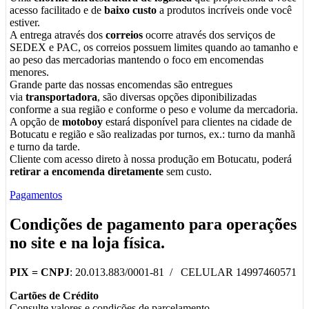
acesso facilitado e de
baixo custo
a produtos incríveis onde você
estiver.
A entrega através dos
correios
ocorre através dos serviços de
SEDEX e PAC, os correios possuem limites quando ao tamanho e
ao peso das mercadorias mantendo o foco em encomendas
menores.
Grande parte das nossas encomendas são entregues
via
transportadora
, são diversas opções diponibilizadas
conforme a sua região e conforme o peso e volume da mercadoria.
A opção de
motoboy
estará disponível para clientes na cidade de
Botucatu e região e são realizadas por turnos, ex.: turno da manhã
e turno da tarde.
Cliente com acesso direto à nossa produção em Botucatu, poderá
retirar a encomenda diretamente
sem custo.
Pagamentos
Condições de pagamento para operações
no
site
e na
loja física
.
PIX =
CNPJ
: 20.013.883/0001-81 / CELULAR 14997460571
Cartões de Crédito
Consulte valores e condições de parcelamento.