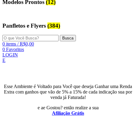
Modelos Prontos
(12)
Panfletos e Flyers
(384)
Busca
0
items
/
R$
0,00
0
Favoritos
LOGIN
E
Esse Ambiente é Voltado para Você que deseja Ganhar uma Renda
Extra com ganhos que vão de 5% a 15% de cada indicação sua por
venda já Faturada!
e ae Gostou? então realize a sua
Afiliação Grátis