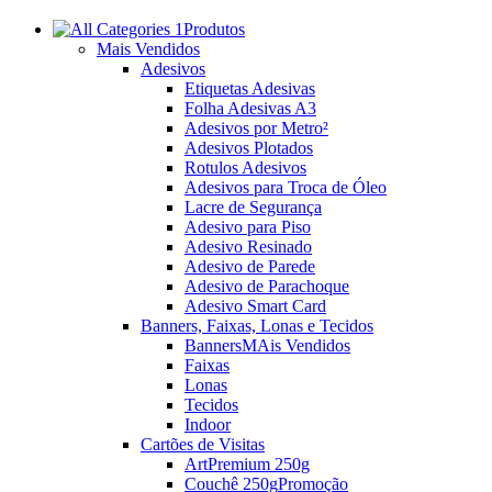
Produtos
Mais Vendidos
Adesivos
Etiquetas Adesivas
Folha Adesivas A3
Adesivos por Metro²
Adesivos Plotados
Rotulos Adesivos
Adesivos para Troca de Óleo
Lacre de Segurança
Adesivo para Piso
Adesivo Resinado
Adesivo de Parede
Adesivo de Parachoque
Adesivo Smart Card
Banners, Faixas, Lonas e Tecidos
Banners
MAis Vendidos
Faixas
Lonas
Tecidos
Indoor
Cartões de Visitas
ArtPremium 250g
Couchê 250g
Promoção