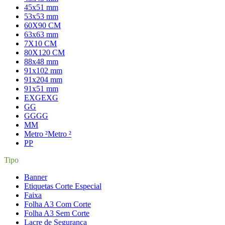
45x51 mm
53x53 mm
60X90 CM
63x63 mm
7X10 CM
80X120 CM
88x48 mm
91x102 mm
91x204 mm
91x51 mm
EXG
EXG
G
G
GG
GG
M
M
Metro ²
Metro ²
P
P
Tipo
Banner
Etiquetas Corte Especial
Faixa
Folha A3 Com Corte
Folha A3 Sem Corte
Lacre de Segurança