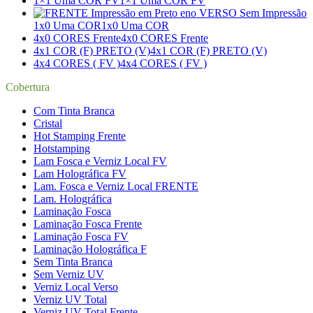
1×1 Uma COR FV
1×1 Uma COR FV
1x0 Uma COR
1x0 Uma COR
4x0 CORES Frente
4x0 CORES Frente
4x1 COR (F) PRETO (V)
4x1 COR (F) PRETO (V)
4x4 CORES ( FV )
4x4 CORES ( FV )
Cobertura
Com Tinta Branca
Cristal
Hot Stamping Frente
Hotstamping
Lam Fosca e Verniz Local FV
Lam Holográfica FV
Lam. Fosca e Verniz Local FRENTE
Lam. Holográfica
Laminação Fosca
Laminação Fosca Frente
Laminação Fosca FV
Laminação Holográfica F
Sem Tinta Branca
Sem Verniz UV
Verniz Local Verso
Verniz UV Total
Verniz UV Total Frente