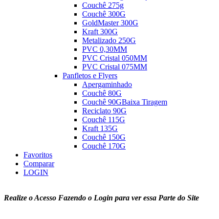
Couchê 275g
Couchê 300G
GoldMaster 300G
Kraft 300G
Metalizado 250G
PVC 0,30MM
PVC Cristal 050MM
PVC Cristal 075MM
Panfletos e Flyers
Apergaminhado
Couchê 80G
Couchê 90G
Baixa Tiragem
Reciclato 90G
Couchê 115G
Kraft 135G
Couchê 150G
Couchê 170G
Favoritos
Comparar
LOGIN
Realize o Acesso Fazendo o Login para ver essa Parte do Site