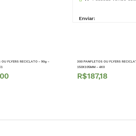
Enviar:
 OU FLYERS RECICLATO – 90g –
300 PANFLETOS OU FLYERS RECICLAT
X1
150X105MM – 4X0
R$