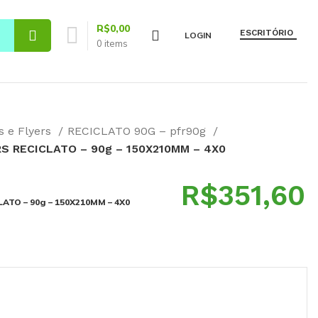
R$
0,00
ESCRITÓRIO
LOGIN
0
items
s e Flyers
RECICLATO 90G – pfr90g
S RECICLATO – 90g – 150X210MM – 4X0
R$
ATO – 90g – 150X210MM – 4X0