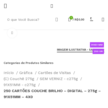
0
E
/
R$
0,00
Click to enlarge
91X51 MM
IMAGEM ILUSTRATIVA - SAIBA MAIS
250 UN
Categorias de Produtos Similares
Início
Gráfica
Cartões de Visitas
(C) Couchê 275g
SEM VERNIZ - c275g
91X51MM - c275g
250 CARTÕES COUCHE BRILHO – DIGITAL – 275g –
91X51MM – 4X0