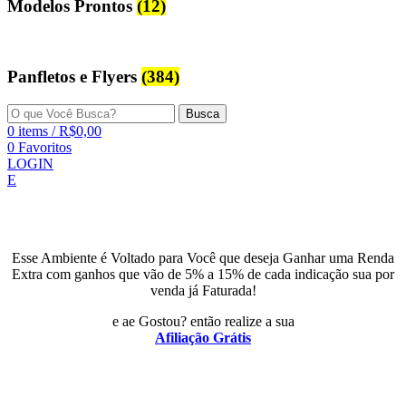
Modelos Prontos
(12)
Panfletos e Flyers
(384)
Busca
0
items
/
R$
0,00
0
Favoritos
LOGIN
E
Esse Ambiente é Voltado para Você que deseja Ganhar uma Renda
Extra com ganhos que vão de 5% a 15% de cada indicação sua por
venda já Faturada!
e ae Gostou? então realize a sua
Afiliação Grátis