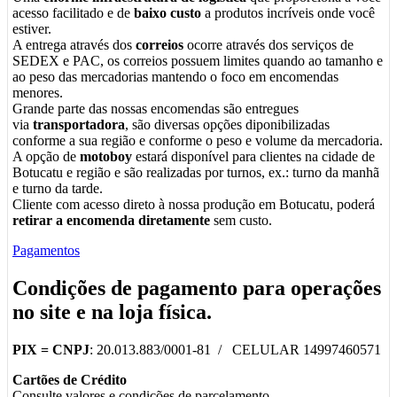
acesso facilitado e de
baixo custo
a produtos incríveis onde você
estiver.
A entrega através dos
correios
ocorre através dos serviços de
SEDEX e PAC, os correios possuem limites quando ao tamanho e
ao peso das mercadorias mantendo o foco em encomendas
menores.
Grande parte das nossas encomendas são entregues
via
transportadora
, são diversas opções diponibilizadas
conforme a sua região e conforme o peso e volume da mercadoria.
A opção de
motoboy
estará disponível para clientes na cidade de
Botucatu e região e são realizadas por turnos, ex.: turno da manhã
e turno da tarde.
Cliente com acesso direto à nossa produção em Botucatu, poderá
retirar a encomenda diretamente
sem custo.
Pagamentos
Condições de pagamento para operações
no
site
e na
loja física
.
PIX =
CNPJ
: 20.013.883/0001-81 / CELULAR 14997460571
Cartões de Crédito
Consulte valores e condições de parcelamento.