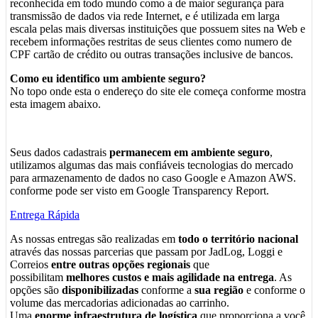
reconhecida em todo mundo como a de maior segurança para
transmissão de dados via rede Internet, e é utilizada em larga
escala pelas mais diversas instituições que possuem sites na Web e
recebem informações restritas de seus clientes como numero de
CPF cartão de crédito ou outras transações inclusive de bancos.
Como eu identifico um ambiente seguro?
No topo onde esta o endereço do site ele começa conforme mostra
esta imagem abaixo.
Seus dados cadastrais
permanecem em ambiente seguro
,
utilizamos algumas das mais confiáveis tecnologias do mercado
para armazenamento de dados no caso Google e Amazon AWS.
conforme pode ser visto em Google Transparency Report.
Entrega Rápida
As nossas entregas são realizadas em
todo o território nacional
através das nossas parcerias que passam por JadLog, Loggi e
Correios
entre outras opções regionais
que
possibilitam
melhores custos e mais agilidade na entrega
. As
opções são
disponibilizadas
conforme a
sua região
e conforme o
volume das mercadorias adicionadas ao carrinho.
Uma
enorme infraestrutura de logística
que proporciona a você