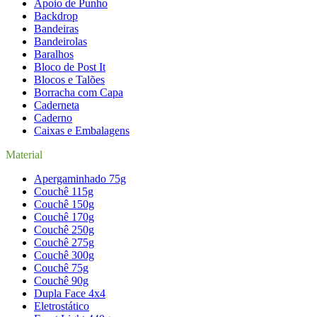
Apoio de Punho
Backdrop
Bandeiras
Bandeirolas
Baralhos
Bloco de Post It
Blocos e Talões
Borracha com Capa
Caderneta
Caderno
Caixas e Embalagens
Material
Apergaminhado 75g
Couchê 115g
Couchê 150g
Couchê 170g
Couchê 250g
Couchê 275g
Couchê 300g
Couchê 75g
Couchê 90g
Dupla Face 4x4
Eletrostático