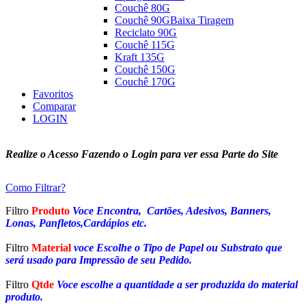
Couchê 80G
Couchê 90G
Baixa Tiragem
Reciclato 90G
Couchê 115G
Kraft 135G
Couchê 150G
Couchê 170G
Favoritos
Comparar
LOGIN
Realize o Acesso Fazendo o Login para ver essa Parte do Site
Como Filtrar?
Filtro
Produto
Voce Encontra, Cartões, Adesivos, Banners,
Lonas, Panfletos,Cardápios etc.
Filtro
Material
voce Escolhe o Tipo de Papel ou Substrato que
será usado para Impressão de seu Pedido.
Filtro
Qtde
Voce escolhe a quantidade a ser produzida do material
produto.