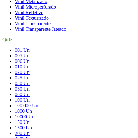
Vinil Metalizado
Vinil Microperfurado
Vinil Refletivo
Vinil Texturizado
Vinil Transparente
Vinil Transparente Jateado
Qtde
001 Un
005 Un
006 Un
010 Un
020 Un
025 Un
030 Un
050 Un
060 Un
100 Un
100.000 Un
1000 Un
10000 Un
150 Un
1500 Un
200 Un