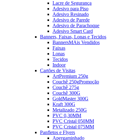
Lacre de Segurança
Adesivo para Piso
Adesivo Resinado
Adesivo de Parede
Adesivo de Parachoque
Adesivo Smart Card
Banners, Faixas, Lonas e Tecidos
Banners
MAis Vendidos
Faixas
Lonas
Tecidos
Indoor
Cartões de Visitas
ArtPremium 250g
Couchê 250g
Promoção
Couchê 275g
Couchê 300G
GoldMaster 300G
Kraft 300G
Metalizado 250G
PVC 0,30MM
PVC Cristal 050MM
PVC Cristal 075MM
Panfletos e Flyers
Apergaminhado