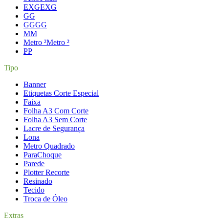
EXG
EXG
G
G
GG
GG
M
M
Metro ²
Metro ²
P
P
Tipo
Banner
Etiquetas Corte Especial
Faixa
Folha A3 Com Corte
Folha A3 Sem Corte
Lacre de Segurança
Lona
Metro Quadrado
ParaChoque
Parede
Plotter Recorte
Resinado
Tecido
Troca de Óleo
Extras