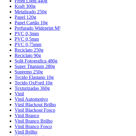
Front Light 440g
Kraft 300g
Metalizado 250g
Papel 120g
Papel Cartão 10g
Perfurado Wideprint M²
PVC 0,3mm
PVC 0,5mm
PVC 0,75mm
Reciclato 250g
Reciclato 90g
Solit Fotografica 480g
Super Titanium 280g
Supremo 250g
Tecido Elastano 10g
Tecido OxFord 10g
Texturizadas 360g
Vinil
Vinil Automotivo
Vinil Blackout Brilho
Vinil Blackout Fosco
Vinil Branco
Vinil Branco Brilho
Vinil Branco Fosco
Vinil Brilho