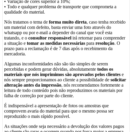
• Variação de cores superior a 10%;
• Todo e qualquer problema de transporte que comprometa a
qualidade do material.
Nós tratamos o tema de
forma muito direta
, caso tenha recebido
um material com defeito, basta enviar uma foto através do
whatsapp ou por e-mail a depender do canal que você esta
tratando, e o
consultor responsável
irá retornar para comprender
a situação e
tomar as medidas necessárias
para
resolução
. O
prazo para a reclamação é de 7 dias após o recebimento da
mercadoria.
Algumas inconformidades não são tão simples de serem
percebidas e podem gerar dúvidas, absolutamente
todos os
materiais que nós imprimimos são aprovados pelos clientes
e
nós sempre proporcionamos ao cliente a possibilidade de
solicitar
alteração antes da impressão
, nós recomendamos fortemente a
leitura de todo conteúdo pois não reproduzimos os materiais por
falha de correção por parte do cliente.
É indispensável a apresentação de fotos ou amostras que
comprovem avaria do material para que o mesmo possa ser
reproduzido o mais rápido possível.
As situações onde seja necessário a devolução dos valores pagos
ao cliente são raras e ocorrem quando por força maior a empresa