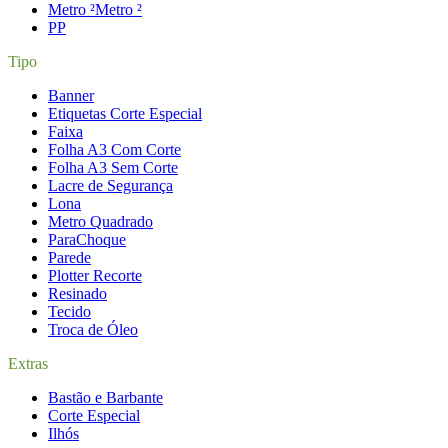
Metro ²
Metro ²
P
P
Tipo
Banner
Etiquetas Corte Especial
Faixa
Folha A3 Com Corte
Folha A3 Sem Corte
Lacre de Segurança
Lona
Metro Quadrado
ParaChoque
Parede
Plotter Recorte
Resinado
Tecido
Troca de Óleo
Extras
Bastão e Barbante
Corte Especial
Ilhós