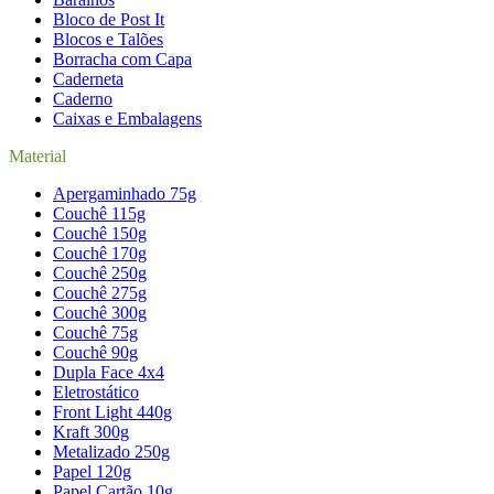
Bloco de Post It
Blocos e Talões
Borracha com Capa
Caderneta
Caderno
Caixas e Embalagens
Material
Apergaminhado 75g
Couchê 115g
Couchê 150g
Couchê 170g
Couchê 250g
Couchê 275g
Couchê 300g
Couchê 75g
Couchê 90g
Dupla Face 4x4
Eletrostático
Front Light 440g
Kraft 300g
Metalizado 250g
Papel 120g
Papel Cartão 10g