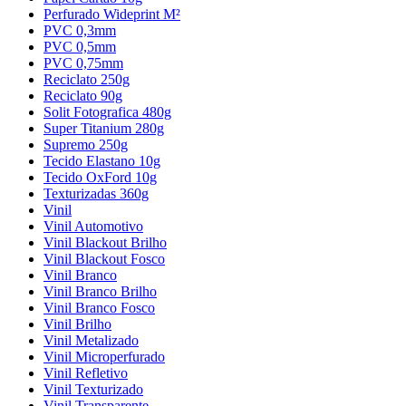
Perfurado Wideprint M²
PVC 0,3mm
PVC 0,5mm
PVC 0,75mm
Reciclato 250g
Reciclato 90g
Solit Fotografica 480g
Super Titanium 280g
Supremo 250g
Tecido Elastano 10g
Tecido OxFord 10g
Texturizadas 360g
Vinil
Vinil Automotivo
Vinil Blackout Brilho
Vinil Blackout Fosco
Vinil Branco
Vinil Branco Brilho
Vinil Branco Fosco
Vinil Brilho
Vinil Metalizado
Vinil Microperfurado
Vinil Refletivo
Vinil Texturizado
Vinil Transparente