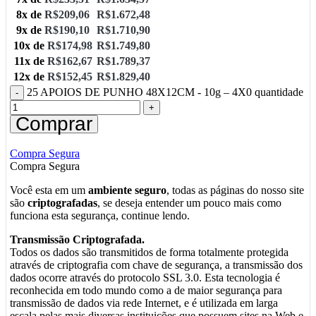
8x de
R$
209,06
R$
1.672,48
9x de
R$
190,10
R$
1.710,90
10x de
R$
174,98
R$
1.749,80
11x de
R$
162,67
R$
1.789,37
12x de
R$
152,45
R$
1.829,40
25 APOIOS DE PUNHO 48X12CM - 10g – 4X0 quantidade
Comprar
Compra Segura
Compra Segura
Você esta em um
ambiente seguro
, todas as páginas do nosso site
são
criptografadas
, se deseja entender um pouco mais como
funciona esta segurança, continue lendo.
Transmissão Criptografada.
Todos os dados são transmitidos de forma totalmente protegida
através de criptografia com chave de segurança, a transmissão dos
dados ocorre através do protocolo SSL 3.0. Esta tecnologia é
reconhecida em todo mundo como a de maior segurança para
transmissão de dados via rede Internet, e é utilizada em larga
escala pelas mais diversas instituições que possuem sites na Web e