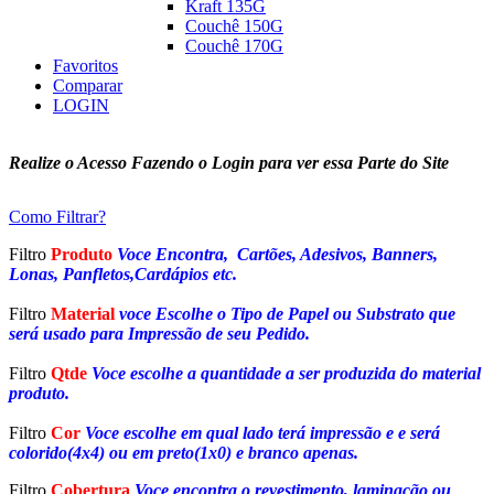
Kraft 135G
Couchê 150G
Couchê 170G
Favoritos
Comparar
LOGIN
Realize o Acesso Fazendo o Login para ver essa Parte do Site
Como Filtrar?
Filtro
Produto
Voce Encontra, Cartões, Adesivos, Banners,
Lonas, Panfletos,Cardápios etc.
Filtro
Material
voce Escolhe o Tipo de Papel ou Substrato que
será usado para Impressão de seu Pedido.
Filtro
Qtde
Voce escolhe a quantidade a ser produzida do material
produto.
Filtro
Cor
Voce escolhe em qual lado terá impressão e e será
colorido(4x4) ou em preto(1x0) e branco apenas.
Filtro
Cobertura
Voce encontra o revestimento, laminação ou