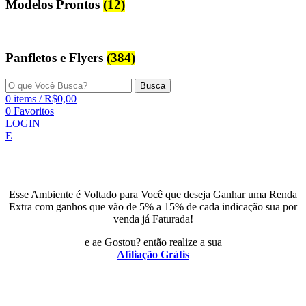
Modelos Prontos
(12)
Panfletos e Flyers
(384)
Busca
0
items
/
R$
0,00
0
Favoritos
LOGIN
E
Esse Ambiente é Voltado para Você que deseja Ganhar uma Renda
Extra com ganhos que vão de 5% a 15% de cada indicação sua por
venda já Faturada!
e ae Gostou? então realize a sua
Afiliação Grátis