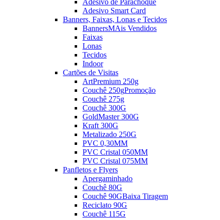
Adesivo de Parachoque
Adesivo Smart Card
Banners, Faixas, Lonas e Tecidos
Banners
MAis Vendidos
Faixas
Lonas
Tecidos
Indoor
Cartões de Visitas
ArtPremium 250g
Couchê 250g
Promoção
Couchê 275g
Couchê 300G
GoldMaster 300G
Kraft 300G
Metalizado 250G
PVC 0,30MM
PVC Cristal 050MM
PVC Cristal 075MM
Panfletos e Flyers
Apergaminhado
Couchê 80G
Couchê 90G
Baixa Tiragem
Reciclato 90G
Couchê 115G