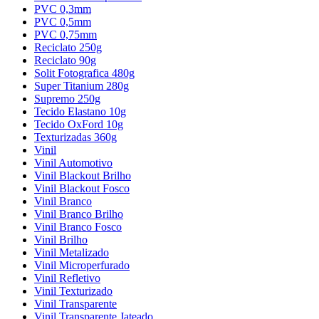
PVC 0,3mm
PVC 0,5mm
PVC 0,75mm
Reciclato 250g
Reciclato 90g
Solit Fotografica 480g
Super Titanium 280g
Supremo 250g
Tecido Elastano 10g
Tecido OxFord 10g
Texturizadas 360g
Vinil
Vinil Automotivo
Vinil Blackout Brilho
Vinil Blackout Fosco
Vinil Branco
Vinil Branco Brilho
Vinil Branco Fosco
Vinil Brilho
Vinil Metalizado
Vinil Microperfurado
Vinil Refletivo
Vinil Texturizado
Vinil Transparente
Vinil Transparente Jateado