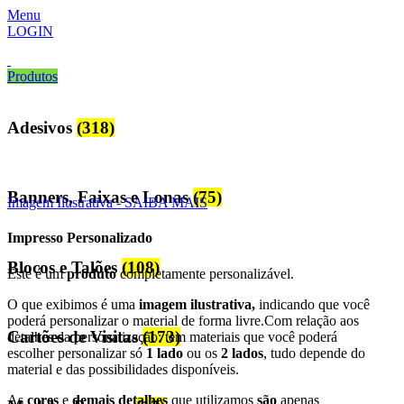
Menu
LOGIN
Produtos
Adesivos
(318)
Click to enlarge
Banners, Faixas e Lonas
(75)
Imagem Ilustrativa - SAIBA MAIS
Impresso Personalizado
Blocos e Talões
(108)
Este é um
produto
completamente personalizável.
O que exibimos é uma
imagem ilustrativa,
indicando que você
poderá personalizar o material de forma livre.Com relação aos
Cartões de Visitas
(173)
detalhes da personalização: tem materiais que você poderá
escolher personalizar só
1 lado
ou os
2 lados
, tudo depende do
material e das possibilidades disponíveis.
As
cores
e
demais detalhes
que utilizamos
são
apenas