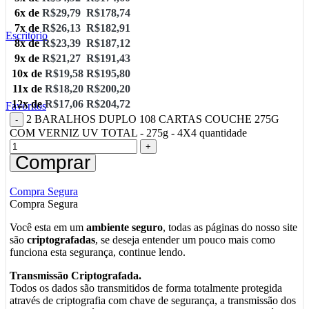
6x de
R$
29,79
R$
178,74
7x de
R$
26,13
R$
182,91
Escritório
8x de
R$
23,39
R$
187,12
9x de
R$
21,27
R$
191,43
10x de
R$
19,58
R$
195,80
11x de
R$
18,20
R$
200,20
12x de
R$
17,06
R$
204,72
Favoritos
2 BARALHOS DUPLO 108 CARTAS COUCHE 275G
COM VERNIZ UV TOTAL - 275g - 4X4 quantidade
Comprar
Compra Segura
Compra Segura
Você esta em um
ambiente seguro
, todas as páginas do nosso site
são
criptografadas
, se deseja entender um pouco mais como
funciona esta segurança, continue lendo.
Transmissão Criptografada.
Todos os dados são transmitidos de forma totalmente protegida
através de criptografia com chave de segurança, a transmissão dos