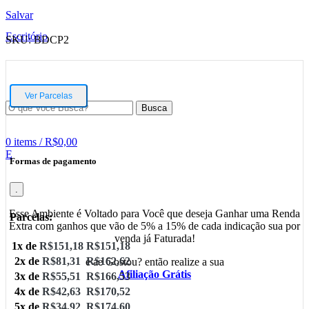
Salvar
Escritório
SKU:
BDCP2
Ver Parcelas
Busca
0
items
/
R$
0,00
E
Formas de pagamento
.
Esse Ambiente é Voltado para Você que deseja Ganhar uma Renda
Parcelas:
Extra com ganhos que vão de 5% a 15% de cada indicação sua por
venda já Faturada!
1x de
R$
151,18
R$
151,18
2x de
R$
81,31
R$
162,62
e ae Gostou? então realize a sua
Afiliação Grátis
3x de
R$
55,51
R$
166,53
4x de
R$
42,63
R$
170,52
5x de
R$
34,92
R$
174,60