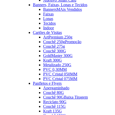
Adesivo Smart Card
Banners, Faixas, Lonas e Tecidos
Banners
MAis Vendidos
Faixas
Lonas
Tecidos
Indoor
Cartões de Visitas
ArtPremium 250g
Couchê 250g
Promoção
Couchê 275g
Couchê 300G
GoldMaster 300G
Kraft 300G
Metalizado 250G
PVC 0,30MM
PVC Cristal 050MM
PVC Cristal 075MM
Panfletos e Flyers
Apergaminhado
Couchê 80G
Couchê 90G
Baixa Tiragem
Reciclato 90G
Couchê 115G
Kraft 135G