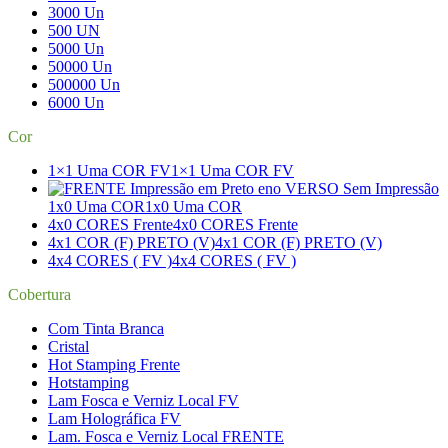
3000 Un
500 UN
5000 Un
50000 Un
500000 Un
6000 Un
Cor
1×1 Uma COR FV
1×1 Uma COR FV
1x0 Uma COR
1x0 Uma COR
4x0 CORES Frente
4x0 CORES Frente
4x1 COR (F) PRETO (V)
4x1 COR (F) PRETO (V)
4x4 CORES ( FV )
4x4 CORES ( FV )
Cobertura
Com Tinta Branca
Cristal
Hot Stamping Frente
Hotstamping
Lam Fosca e Verniz Local FV
Lam Holográfica FV
Lam. Fosca e Verniz Local FRENTE