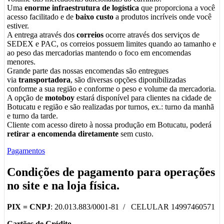
Uma
enorme infraestrutura de logística
que proporciona a você
acesso facilitado e de
baixo custo
a produtos incríveis onde você
estiver.
A entrega através dos
correios
ocorre através dos serviços de
SEDEX e PAC, os correios possuem limites quando ao tamanho e
ao peso das mercadorias mantendo o foco em encomendas
menores.
Grande parte das nossas encomendas são entregues
via
transportadora
, são diversas opções diponibilizadas
conforme a sua região e conforme o peso e volume da mercadoria.
A opção de
motoboy
estará disponível para clientes na cidade de
Botucatu e região e são realizadas por turnos, ex.: turno da manhã
e turno da tarde.
Cliente com acesso direto à nossa produção em Botucatu, poderá
retirar a encomenda diretamente
sem custo.
Pagamentos
Condições de pagamento para operações
no
site
e na
loja física
.
PIX =
CNPJ
: 20.013.883/0001-81 / CELULAR 14997460571
Cartões de Crédito