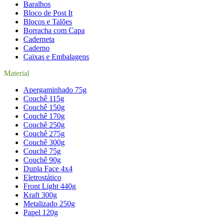
Baralhos
Bloco de Post It
Blocos e Talões
Borracha com Capa
Caderneta
Caderno
Caixas e Embalagens
Material
Apergaminhado 75g
Couchê 115g
Couchê 150g
Couchê 170g
Couchê 250g
Couchê 275g
Couchê 300g
Couchê 75g
Couchê 90g
Dupla Face 4x4
Eletrostático
Front Light 440g
Kraft 300g
Metalizado 250g
Papel 120g