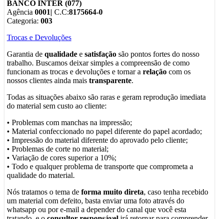
BANCO INTER (077)
Agência
0001|
C.C:
8175664-0
Categoria:
003
Trocas e Devoluções
Garantia de
qualidade
e
satisfação
são pontos fortes do nosso
trabalho. Buscamos deixar simples a compreensão de como
funcionam as trocas e devoluções e tornar a
relação
com os
nossos clientes ainda mais
transparente
.
Todas as situações abaixo são raras e geram reprodução imediata
do material sem custo ao cliente:
• Problemas com manchas na impressão;
• Material confeccionado no papel diferente do papel acordado;
• Impressão do material diferente do aprovado pelo cliente;
• Problemas de corte no material;
• Variação de cores superior a 10%;
• Todo e qualquer problema de transporte que comprometa a
qualidade do material.
Nós tratamos o tema de
forma muito direta
, caso tenha recebido
um material com defeito, basta enviar uma foto através do
whatsapp ou por e-mail a depender do canal que você esta
tratando, e o
consultor responsável
irá retornar para comprender