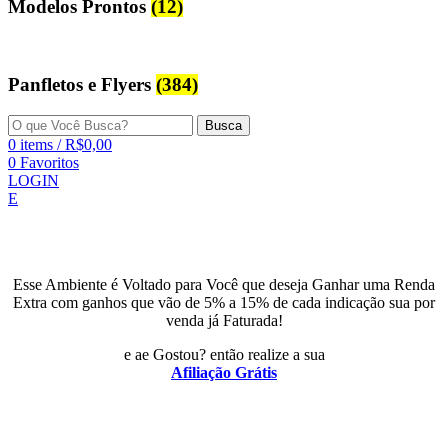
Modelos Prontos
(12)
Panfletos e Flyers
(384)
Busca
0
items
/
R$
0,00
0
Favoritos
LOGIN
E
Esse Ambiente é Voltado para Você que deseja Ganhar uma Renda
Extra com ganhos que vão de 5% a 15% de cada indicação sua por
venda já Faturada!
e ae Gostou? então realize a sua
Afiliação Grátis