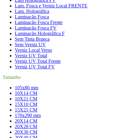
Lam Holográfica FV
Lam. Fosca e Verniz Local FRENTE
Lam. Holográfica
Laminação Fosca
Laminação Fosca Frente
Laminação Fosca FV
Laminação Holográfica F
Sem Tinta Branca
Sem Verniz UV
Verniz Local Verso
Verniz UV Total
Verniz UV Total Frente
Verniz UV Total FV
Tamanho
105x80 mm
10X14 CM
10X21 CM
15X10 CM
15X21 CM
170x290 mm
20X14 CM
20X28 CM
20X30 CM
20X40 CM