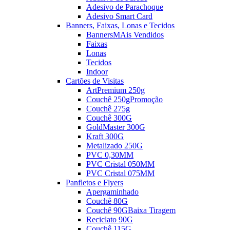
Adesivo de Parachoque
Adesivo Smart Card
Banners, Faixas, Lonas e Tecidos
Banners
MAis Vendidos
Faixas
Lonas
Tecidos
Indoor
Cartões de Visitas
ArtPremium 250g
Couchê 250g
Promoção
Couchê 275g
Couchê 300G
GoldMaster 300G
Kraft 300G
Metalizado 250G
PVC 0,30MM
PVC Cristal 050MM
PVC Cristal 075MM
Panfletos e Flyers
Apergaminhado
Couchê 80G
Couchê 90G
Baixa Tiragem
Reciclato 90G
Couchê 115G