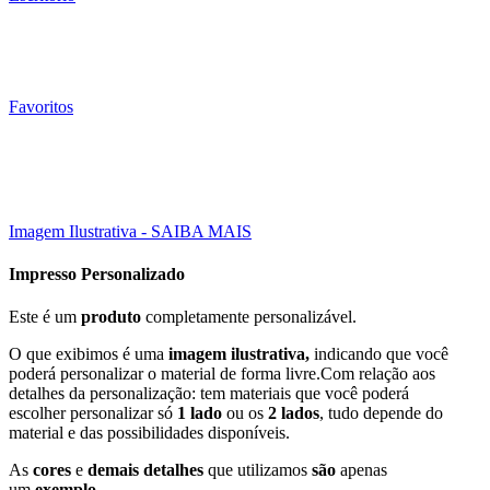
Favoritos
Esgotado
100.000 Un
15X21 CM
Click to enlarge
Imagem Ilustrativa - SAIBA MAIS
Impresso Personalizado
Este é um
produto
completamente personalizável.
O que exibimos é uma
imagem ilustrativa,
indicando que você
poderá personalizar o material de forma livre.Com relação aos
detalhes da personalização: tem materiais que você poderá
escolher personalizar só
1 lado
ou os
2 lados
, tudo depende do
material e das possibilidades disponíveis.
As
cores
e
demais detalhes
que utilizamos
são
apenas
um
exemplo
.