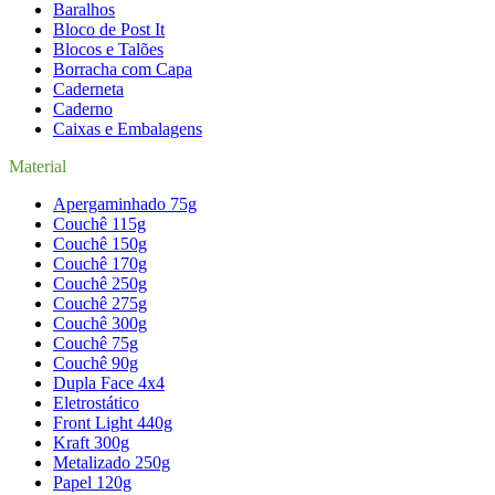
Baralhos
Bloco de Post It
Blocos e Talões
Borracha com Capa
Caderneta
Caderno
Caixas e Embalagens
Material
Apergaminhado 75g
Couchê 115g
Couchê 150g
Couchê 170g
Couchê 250g
Couchê 275g
Couchê 300g
Couchê 75g
Couchê 90g
Dupla Face 4x4
Eletrostático
Front Light 440g
Kraft 300g
Metalizado 250g
Papel 120g