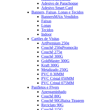
Adesivo de Parachoque
Adesivo Smart Card
Banners, Faixas, Lonas e Tecidos
Banners
MAis Vendidos
Faixas
Lonas
Tecidos
Indoor
Cartões de Visitas
ArtPremium 250g
Couchê 250g
Promoção
Couchê 275g
Couchê 300G
GoldMaster 300G
Kraft 300G
Metalizado 250G
PVC 0,30MM
PVC Cristal 050MM
PVC Cristal 075MM
Panfletos e Flyers
Apergaminhado
Couchê 80G
Couchê 90G
Baixa Tiragem
Reciclato 90G
Couchê 115G