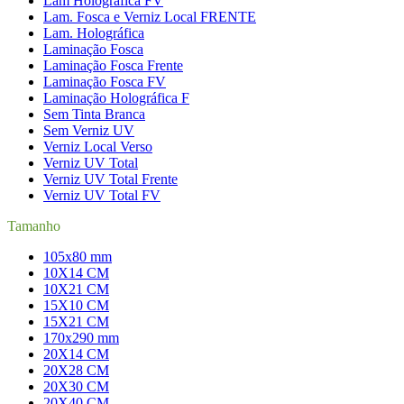
Lam Holográfica FV
Lam. Fosca e Verniz Local FRENTE
Lam. Holográfica
Laminação Fosca
Laminação Fosca Frente
Laminação Fosca FV
Laminação Holográfica F
Sem Tinta Branca
Sem Verniz UV
Verniz Local Verso
Verniz UV Total
Verniz UV Total Frente
Verniz UV Total FV
Tamanho
105x80 mm
10X14 CM
10X21 CM
15X10 CM
15X21 CM
170x290 mm
20X14 CM
20X28 CM
20X30 CM
20X40 CM