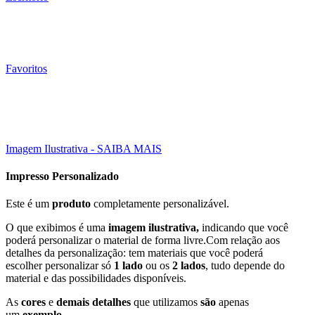
Favoritos
Esgotado
10000 Un
30X21 CM
Click to enlarge
Imagem Ilustrativa - SAIBA MAIS
Impresso Personalizado
Este é um
produto
completamente personalizável.
O que exibimos é uma
imagem ilustrativa,
indicando que você
poderá personalizar o material de forma livre.Com relação aos
detalhes da personalização: tem materiais que você poderá
escolher personalizar só
1 lado
ou os
2 lados
, tudo depende do
material e das possibilidades disponíveis.
As
cores
e
demais detalhes
que utilizamos
são
apenas
um
exemplo
.