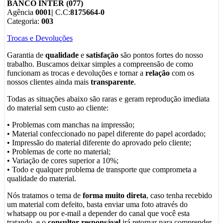
BANCO INTER (077)
Agência
0001|
C.C:
8175664-0
Categoria:
003
Trocas e Devoluções
Garantia de
qualidade
e
satisfação
são pontos fortes do nosso
trabalho. Buscamos deixar simples a compreensão de como
funcionam as trocas e devoluções e tornar a
relação
com os
nossos clientes ainda mais
transparente
.
Todas as situações abaixo são raras e geram reprodução imediata
do material sem custo ao cliente:
• Problemas com manchas na impressão;
• Material confeccionado no papel diferente do papel acordado;
• Impressão do material diferente do aprovado pelo cliente;
• Problemas de corte no material;
• Variação de cores superior a 10%;
• Todo e qualquer problema de transporte que comprometa a
qualidade do material.
Nós tratamos o tema de
forma muito direta
, caso tenha recebido
um material com defeito, basta enviar uma foto através do
whatsapp ou por e-mail a depender do canal que você esta
tratando, e o
consultor responsável
irá retornar para comprender