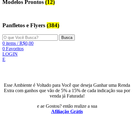
Modelos Prontos
(12)
Panfletos e Flyers
(384)
Busca
0
items
/
R$
0,00
0
Favoritos
LOGIN
E
Esse Ambiente é Voltado para Você que deseja Ganhar uma Renda
Extra com ganhos que vão de 5% a 15% de cada indicação sua por
venda já Faturada!
e ae Gostou? então realize a sua
Afiliação Grátis