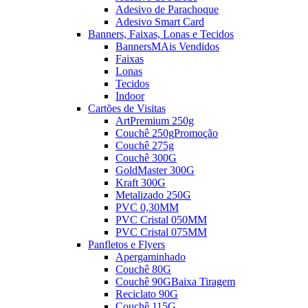
Adesivo de Parachoque
Adesivo Smart Card
Banners, Faixas, Lonas e Tecidos
Banners
MAis Vendidos
Faixas
Lonas
Tecidos
Indoor
Cartões de Visitas
ArtPremium 250g
Couchê 250g
Promoção
Couchê 275g
Couchê 300G
GoldMaster 300G
Kraft 300G
Metalizado 250G
PVC 0,30MM
PVC Cristal 050MM
PVC Cristal 075MM
Panfletos e Flyers
Apergaminhado
Couchê 80G
Couchê 90G
Baixa Tiragem
Reciclato 90G
Couchê 115G