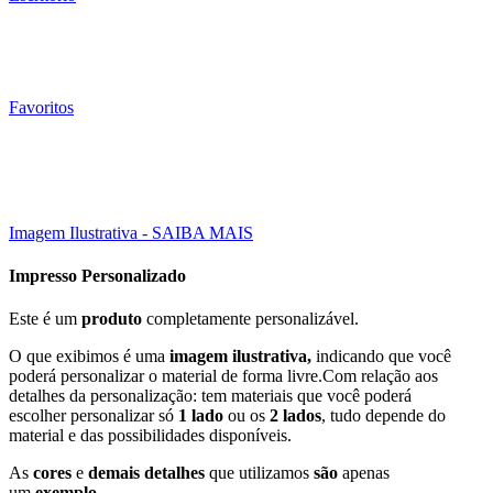
Favoritos
Esgotado
10000 Un
30X21 CM
Click to enlarge
Imagem Ilustrativa - SAIBA MAIS
Impresso Personalizado
Este é um
produto
completamente personalizável.
O que exibimos é uma
imagem ilustrativa,
indicando que você
poderá personalizar o material de forma livre.Com relação aos
detalhes da personalização: tem materiais que você poderá
escolher personalizar só
1 lado
ou os
2 lados
, tudo depende do
material e das possibilidades disponíveis.
As
cores
e
demais detalhes
que utilizamos
são
apenas
um
exemplo
.