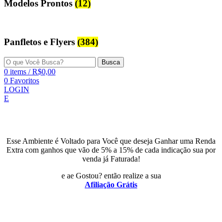
Modelos Prontos
(12)
Panfletos e Flyers
(384)
Busca
0
items
/
R$
0,00
0
Favoritos
LOGIN
E
Esse Ambiente é Voltado para Você que deseja Ganhar uma Renda
Extra com ganhos que vão de 5% a 15% de cada indicação sua por
venda já Faturada!
e ae Gostou? então realize a sua
Afiliação Grátis