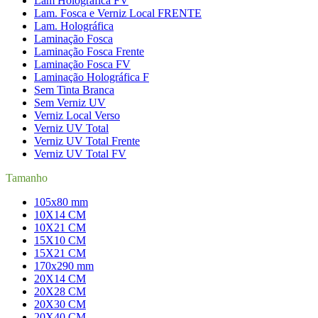
Lam Holográfica FV
Lam. Fosca e Verniz Local FRENTE
Lam. Holográfica
Laminação Fosca
Laminação Fosca Frente
Laminação Fosca FV
Laminação Holográfica F
Sem Tinta Branca
Sem Verniz UV
Verniz Local Verso
Verniz UV Total
Verniz UV Total Frente
Verniz UV Total FV
Tamanho
105x80 mm
10X14 CM
10X21 CM
15X10 CM
15X21 CM
170x290 mm
20X14 CM
20X28 CM
20X30 CM
20X40 CM