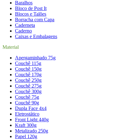
Baralhos
Bloco de Post It
Blocos e Talões
Borracha com Capa
Caderneta
Caderno
Caixas e Embalagens
Material
Apergaminhado 75g
Couchê 115g
Couchê 150g
Couchê 170g
Couchê 250g
Couchê 275g
Couchê 300g
Couchê 75g
Couchê 90g
Dupla Face 4x4
Eletrostático
Front Light 440g
Kraft 300g
Metalizado 250g
Papel 120g