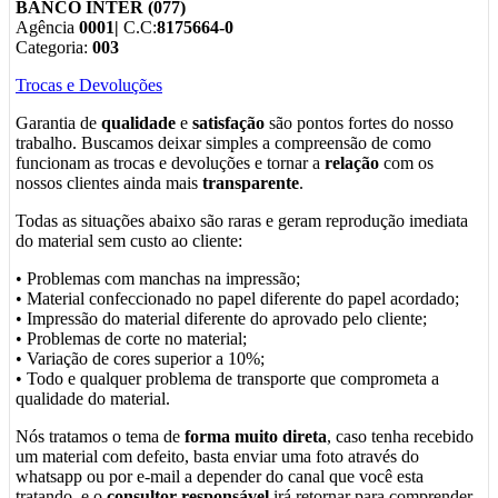
BANCO INTER (077)
Agência
0001|
C.C:
8175664-0
Categoria:
003
Trocas e Devoluções
Garantia de
qualidade
e
satisfação
são pontos fortes do nosso
trabalho. Buscamos deixar simples a compreensão de como
funcionam as trocas e devoluções e tornar a
relação
com os
nossos clientes ainda mais
transparente
.
Todas as situações abaixo são raras e geram reprodução imediata
do material sem custo ao cliente:
• Problemas com manchas na impressão;
• Material confeccionado no papel diferente do papel acordado;
• Impressão do material diferente do aprovado pelo cliente;
• Problemas de corte no material;
• Variação de cores superior a 10%;
• Todo e qualquer problema de transporte que comprometa a
qualidade do material.
Nós tratamos o tema de
forma muito direta
, caso tenha recebido
um material com defeito, basta enviar uma foto através do
whatsapp ou por e-mail a depender do canal que você esta
tratando, e o
consultor responsável
irá retornar para comprender