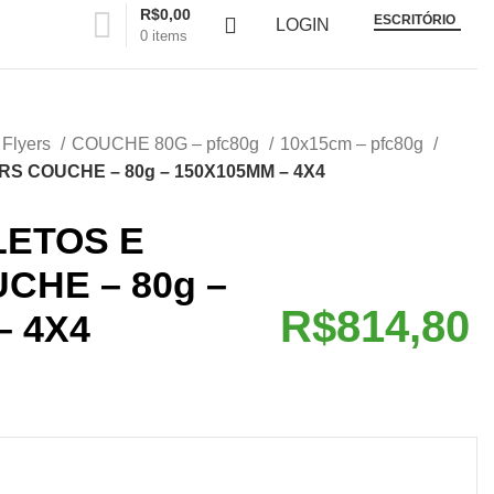
R$
0,00
ESCRITÓRIO
LOGIN
0
items
 Flyers
COUCHE 80G – pfc80g
10x15cm – pfc80g
RS COUCHE – 80g – 150X105MM – 4X4
LETOS E
CHE – 80g –
R$
– 4X4