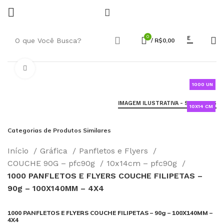
0
E
/
R$
0,00
Click to enlarge
1000 UN
IMAGEM ILUSTRATIVA - SAIBA MAIS
10X14 CM
Categorias de Produtos Similares
Início
Gráfica
Panfletos e Flyers
COUCHE 90G – pfc90g
10x14cm – pfc90g
1000 PANFLETOS E FLYERS COUCHE FILIPETAS –
90g – 100X140MM – 4X4
1000 PANFLETOS E FLYERS COUCHE FILIPETAS – 90g – 100X140MM –
4X4