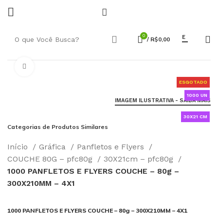
0
E
/
R$
0,00
Click to enlarge
ESGOTADO
1000 UN
IMAGEM ILUSTRATIVA - SAIBA MAIS
30X21 CM
Categorias de Produtos Similares
Início
Gráfica
Panfletos e Flyers
COUCHE 80G – pfc80g
30X21cm – pfc80g
1000 PANFLETOS E FLYERS COUCHE – 80g –
300X210MM – 4X1
1000 PANFLETOS E FLYERS COUCHE – 80g – 300X210MM – 4X1