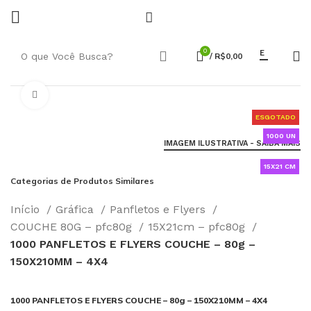
0
E
/
R$
0,00
Click to enlarge
ESGOTADO
1000 UN
IMAGEM ILUSTRATIVA - SAIBA MAIS
15X21 CM
Categorias de Produtos Similares
Início
Gráfica
Panfletos e Flyers
COUCHE 80G – pfc80g
15X21cm – pfc80g
1000 PANFLETOS E FLYERS COUCHE – 80g –
150X210MM – 4X4
1000 PANFLETOS E FLYERS COUCHE – 80g – 150X210MM – 4X4