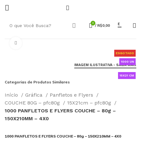
0
E
/
R$
0,00
Click to enlarge
ESGOTADO
1000 UN
IMAGEM ILUSTRATIVA - SAIBA MAIS
15X21 CM
Categorias de Produtos Similares
Início
Gráfica
Panfletos e Flyers
COUCHE 80G – pfc80g
15X21cm – pfc80g
1000 PANFLETOS E FLYERS COUCHE – 80g –
150X210MM – 4X0
1000 PANFLETOS E FLYERS COUCHE – 80g – 150X210MM – 4X0