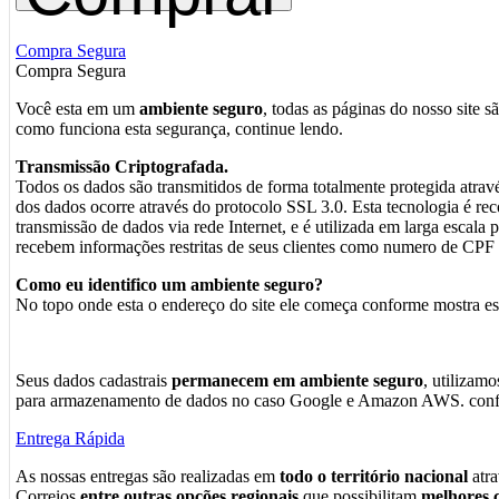
Compra Segura
Compra Segura
Você esta em um
ambiente seguro
, todas as páginas do nosso site s
como funciona esta segurança, continue lendo.
Transmissão Criptografada.
Todos os dados são transmitidos de forma totalmente protegida atrav
dos dados ocorre através do protocolo SSL 3.0. Esta tecnologia é 
transmissão de dados via rede Internet, e é utilizada em larga escala
recebem informações restritas de seus clientes como numero de CPF c
Como eu identifico um ambiente seguro?
No topo onde esta o endereço do site ele começa conforme mostra e
Seus dados cadastrais
permanecem em ambiente seguro
, utilizam
para armazenamento de dados no caso Google e Amazon AWS. confo
Entrega Rápida
As nossas entregas são realizadas em
todo o território nacional
atra
Correios
entre outras opções regionais
que possibilitam
melhores c