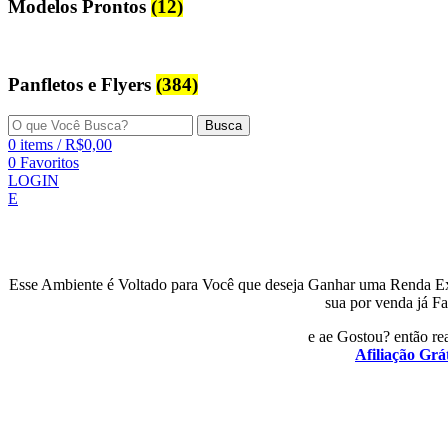
Modelos Prontos
(12)
Panfletos e Flyers
(384)
Busca
0
items
/
R$
0,00
0
Favoritos
LOGIN
E
Esse Ambiente é Voltado para Você que deseja Ganhar uma Renda E
sua por venda já Fa
e ae Gostou? então rea
Afiliação Grát