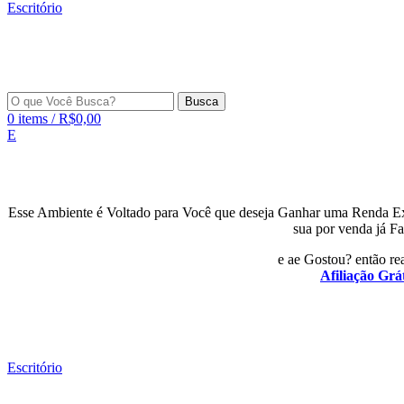
Escritório
Busca
0
items
/
R$
0,00
E
Esse Ambiente é Voltado para Você que deseja Ganhar uma Renda E
sua por venda já Fa
e ae Gostou? então rea
Afiliação Grát
Escritório