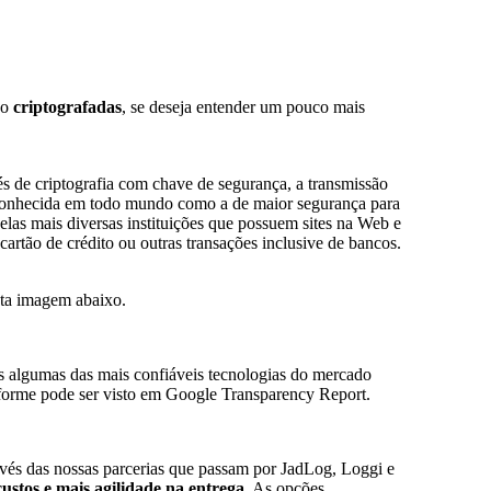
ão
criptografadas
, se deseja entender um pouco mais
és de criptografia com chave de segurança, a transmissão
reconhecida em todo mundo como a de maior segurança para
 pelas mais diversas instituições que possuem sites na Web e
artão de crédito ou outras transações inclusive de bancos.
sta imagem abaixo.
os algumas das mais confiáveis tecnologias do mercado
rme pode ser visto em Google Transparency Report.
vés das nossas parcerias que passam por JadLog, Loggi e
ustos e mais agilidade na entrega
. As opções