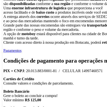
são
disponibilizadas
conforme a
sua região
e conforme o volume da
Uma
enorme infraestrutura de logística
que proporciona a você
acesso facilitado e de
baixo custo
a produtos incríveis onde você esti
A entrega através dos
correios
ocorre através dos serviços de SEDE
e ao peso das mercadorias mantendo o foco em encomendas menores
Grande parte das nossas encomendas são entregues via
transportad
região e conforme o peso e volume da mercadoria.
A opção de
motoboy
estará disponível para clientes na cidade de Bot
manhã e turno da tarde.
Cliente com acesso direto à nossa produção em Botucatu, poderá
re
Pagamentos
Condições de pagamento para operações 
PIX =
CNPJ
: 20.013.883/0001-81 / CELULAR 14997460571
Cartões de Crédito
Consulte valores e condições de parcelamento.
Boleto Bancário
Gere o boleto ao concluir a compra!
Valor mínimo
R$ 125,00