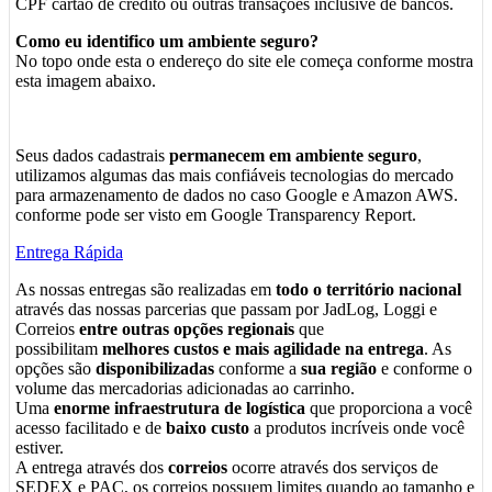
CPF cartão de crédito ou outras transações inclusive de bancos.
Como eu identifico um ambiente seguro?
No topo onde esta o endereço do site ele começa conforme mostra
esta imagem abaixo.
Seus dados cadastrais
permanecem em ambiente seguro
,
utilizamos algumas das mais confiáveis tecnologias do mercado
para armazenamento de dados no caso Google e Amazon AWS.
conforme pode ser visto em Google Transparency Report.
Entrega Rápida
As nossas entregas são realizadas em
todo o território nacional
através das nossas parcerias que passam por JadLog, Loggi e
Correios
entre outras opções regionais
que
possibilitam
melhores custos e mais agilidade na entrega
. As
opções são
disponibilizadas
conforme a
sua região
e conforme o
volume das mercadorias adicionadas ao carrinho.
Uma
enorme infraestrutura de logística
que proporciona a você
acesso facilitado e de
baixo custo
a produtos incríveis onde você
estiver.
A entrega através dos
correios
ocorre através dos serviços de
SEDEX e PAC, os correios possuem limites quando ao tamanho e