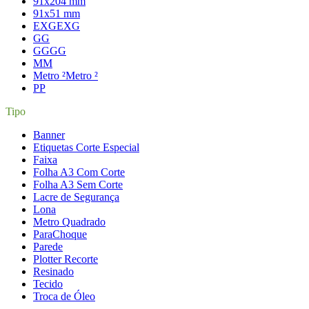
91x204 mm
91x51 mm
EXG
EXG
G
G
GG
GG
M
M
Metro ²
Metro ²
P
P
Tipo
Banner
Etiquetas Corte Especial
Faixa
Folha A3 Com Corte
Folha A3 Sem Corte
Lacre de Segurança
Lona
Metro Quadrado
ParaChoque
Parede
Plotter Recorte
Resinado
Tecido
Troca de Óleo