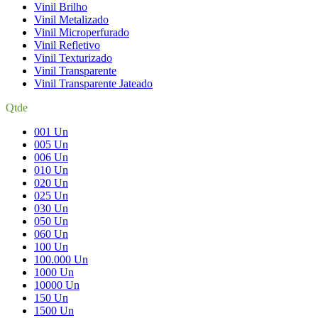
Vinil Brilho
Vinil Metalizado
Vinil Microperfurado
Vinil Refletivo
Vinil Texturizado
Vinil Transparente
Vinil Transparente Jateado
Qtde
001 Un
005 Un
006 Un
010 Un
020 Un
025 Un
030 Un
050 Un
060 Un
100 Un
100.000 Un
1000 Un
10000 Un
150 Un
1500 Un