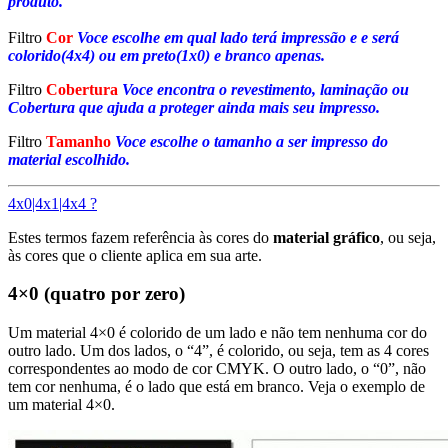
produto.
Filtro
Cor
Voce escolhe em qual lado terá impressão e e será
colorido(4x4) ou em preto(1x0) e branco apenas.
Filtro
Cobertura
Voce encontra o revestimento, laminação ou
Cobertura que ajuda a proteger ainda mais seu impresso.
Filtro
Tamanho
Voce escolhe o tamanho a ser impresso do
material escolhido.
4x0|4x1|4x4 ?
Estes termos fazem referência às cores do
material gráfico
, ou seja,
às cores que o cliente aplica em sua arte.
4×0 (quatro por zero)
Um material 4×0 é colorido de um lado e não tem nenhuma cor do
outro lado. Um dos lados, o “4”, é colorido, ou seja, tem as 4 cores
correspondentes ao modo de cor CMYK. O outro lado, o “0”, não
tem cor nenhuma, é o lado que está em branco. Veja o exemplo de
um material 4×0.