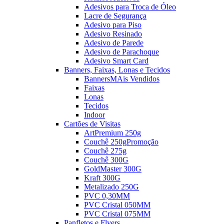
Adesivos para Troca de Óleo
Lacre de Segurança
Adesivo para Piso
Adesivo Resinado
Adesivo de Parede
Adesivo de Parachoque
Adesivo Smart Card
Banners, Faixas, Lonas e Tecidos
Banners
MAis Vendidos
Faixas
Lonas
Tecidos
Indoor
Cartões de Visitas
ArtPremium 250g
Couchê 250g
Promoção
Couchê 275g
Couchê 300G
GoldMaster 300G
Kraft 300G
Metalizado 250G
PVC 0,30MM
PVC Cristal 050MM
PVC Cristal 075MM
Panfletos e Flyers