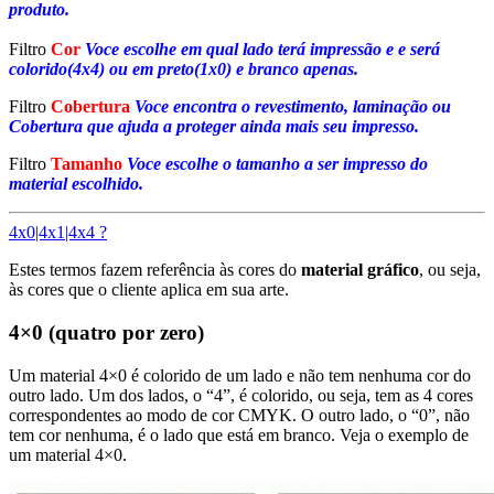
produto.
Filtro
Cor
Voce escolhe em qual lado terá impressão e e será
colorido(4x4) ou em preto(1x0) e branco apenas.
Filtro
Cobertura
Voce encontra o revestimento, laminação ou
Cobertura que ajuda a proteger ainda mais seu impresso.
Filtro
Tamanho
Voce escolhe o tamanho a ser impresso do
material escolhido.
4x0|4x1|4x4 ?
Estes termos fazem referência às cores do
material gráfico
, ou seja,
às cores que o cliente aplica em sua arte.
4×0 (quatro por zero)
Um material 4×0 é colorido de um lado e não tem nenhuma cor do
outro lado. Um dos lados, o “4”, é colorido, ou seja, tem as 4 cores
correspondentes ao modo de cor CMYK. O outro lado, o “0”, não
tem cor nenhuma, é o lado que está em branco. Veja o exemplo de
um material 4×0.