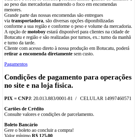
ao peso das mercadorias mantendo o foco em encomendas
menores.
Grande parte das nossas encomendas são entregues
via
transportadora
, são diversas opções diponibilizadas
conforme a sua região e conforme o peso e volume da mercadoria.
A opção de
motoboy
estará disponível para clientes na cidade de
Botucatu e região e são realizadas por turnos, ex.: turno da manhã
e turno da tarde.
Cliente com acesso direto à nossa produção em Botucatu, poderá
retirar a encomenda diretamente
sem custo.
Pagamentos
Condições de pagamento para operações
no
site
e na
loja física
.
PIX =
CNPJ
: 20.013.883/0001-81 / CELULAR 14997460571
Cartões de Crédito
Consulte valores e condições de parcelamento.
Boleto Bancário
Gere o boleto ao concluir a compra!
Valor mínimo
R$ 125,00