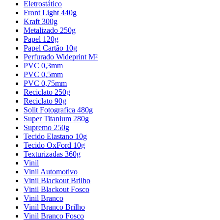
Eletrostático
Front Light 440g
Kraft 300g
Metalizado 250g
Papel 120g
Papel Cartão 10g
Perfurado Wideprint M²
PVC 0,3mm
PVC 0,5mm
PVC 0,75mm
Reciclato 250g
Reciclato 90g
Solit Fotografica 480g
Super Titanium 280g
Supremo 250g
Tecido Elastano 10g
Tecido OxFord 10g
Texturizadas 360g
Vinil
Vinil Automotivo
Vinil Blackout Brilho
Vinil Blackout Fosco
Vinil Branco
Vinil Branco Brilho
Vinil Branco Fosco