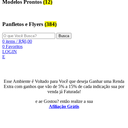
Modelos Prontos
(12)
Panfletos e Flyers
(384)
Busca
0
items
/
R$
0,00
0
Favoritos
LOGIN
E
Esse Ambiente é Voltado para Você que deseja Ganhar uma Renda
Extra com ganhos que vão de 5% a 15% de cada indicação sua por
venda já Faturada!
e ae Gostou? então realize a sua
Afiliação Grátis