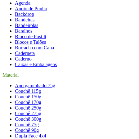
Agenda
Apoio de Punho
Backdrop
Bandeiras
Bandeirolas
Baralhos
Bloco de Post It
Blocos e Talões
Borracha com Capa
Caderneta
Caderno
Caixas e Embalagens
Material
Apergaminhado 75g
Couchê 115g
Couchê 150g
Couchê 170g
Couchê 250g
Couchê 275g
Couchê 300g
Couchê 75g
Couchê 90g
Dupla Face 4x4