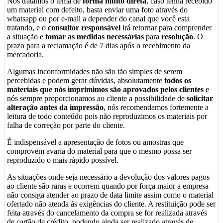
Nós tratamos o tema de
forma muito direta
, caso tenha recebido
um material com defeito, basta enviar uma foto através do
whatsapp ou por e-mail a depender do canal que você esta
tratando, e o
consultor responsável
irá retornar para comprender
a situação e
tomar as medidas necessárias
para
resolução
. O
prazo para a reclamação é de 7 dias após o recebimento da
mercadoria.
Algumas inconformidades não são tão simples de serem
percebidas e podem gerar dúvidas, absolutamente
todos os
materiais que nós imprimimos são aprovados pelos clientes
e
nós sempre proporcionamos ao cliente a possibilidade de
solicitar
alteração antes da impressão
, nós recomendamos fortemente a
leitura de todo conteúdo pois não reproduzimos os materiais por
falha de correção por parte do cliente.
É indispensável a apresentação de fotos ou amostras que
comprovem avaria do material para que o mesmo possa ser
reproduzido o mais rápido possível.
As situações onde seja necessário a devolução dos valores pagos
ao cliente são raras e ocorrem quando por força maior a empresa
não consiga atender ao prazo de data limite assim como o material
ofertado não atenda às exigências do cliente. A restituição pode ser
feita através do cancelamento da compra se for realizada através
de cartão de crédito, podendo ainda ser realizado através de