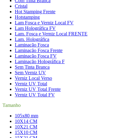
Com Tinta Branca
Cristal
Hot Stamping Frente
Hotstamping
Lam Fosca e Verniz Local FV
Lam Holográfica FV
Lam. Fosca e Verniz Local FRENTE
Lam. Holográfica
Laminação Fosca
Laminação Fosca Frente
Laminação Fosca FV
Laminação Holográfica F
Sem Tinta Branca
Sem Verniz UV
Verniz Local Verso
Verniz UV Total
Verniz UV Total Frente
Verniz UV Total FV
Tamanho
105x80 mm
10X14 CM
10X21 CM
15X10 CM
15X21 CM