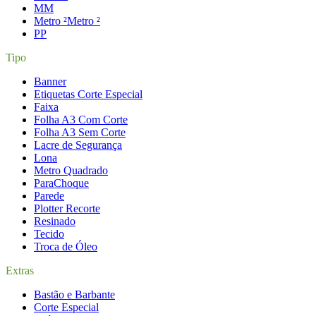
M
M
Metro ²
Metro ²
P
P
Tipo
Banner
Etiquetas Corte Especial
Faixa
Folha A3 Com Corte
Folha A3 Sem Corte
Lacre de Segurança
Lona
Metro Quadrado
ParaChoque
Parede
Plotter Recorte
Resinado
Tecido
Troca de Óleo
Extras
Bastão e Barbante
Corte Especial