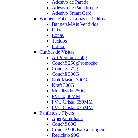
Adesivo de Parede
Adesivo de Parachoque
Adesivo Smart Card
Banners, Faixas, Lonas e Tecidos
Banners
MAis Vendidos
Faixas
Lonas
Tecidos
Indoor
Cartões de Visitas
ArtPremium 250g
Couchê 250g
Promoção
Couchê 275g
Couchê 300G
GoldMaster 300G
Kraft 300G
Metalizado 250G
PVC 0,30MM
PVC Cristal 050MM
PVC Cristal 075MM
Panfletos e Flyers
Apergaminhado
Couchê 80G
Couchê 90G
Baixa Tiragem
Reciclato 90G