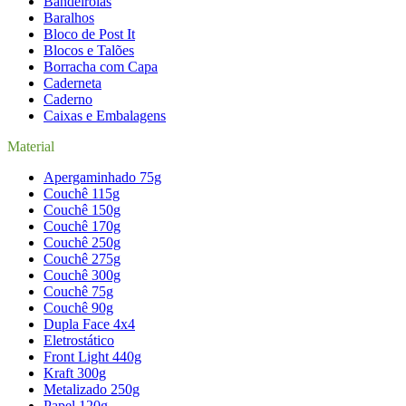
Bandeirolas
Baralhos
Bloco de Post It
Blocos e Talões
Borracha com Capa
Caderneta
Caderno
Caixas e Embalagens
Material
Apergaminhado 75g
Couchê 115g
Couchê 150g
Couchê 170g
Couchê 250g
Couchê 275g
Couchê 300g
Couchê 75g
Couchê 90g
Dupla Face 4x4
Eletrostático
Front Light 440g
Kraft 300g
Metalizado 250g
Papel 120g