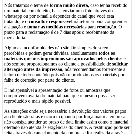
Nós tratamos o tema de
forma muito direta
, caso tenha recebido
um material com defeito, basta enviar uma foto através do
whatsapp ou por e-mail a depender do canal que você esta
tratando, e o
consultor responsável
irá retornar para comprender
a situação e
tomar as medidas necessárias
para
resolução
. O
prazo para a reclamação é de 7 dias após o recebimento da
mercadoria.
Algumas inconformidades não são tão simples de serem
percebidas e podem gerar dúvidas, absolutamente
todos os
materiais que nós imprimimos são aprovados pelos clientes
e
nós sempre proporcionamos ao cliente a possibilidade de
solicitar
alteração antes da impressão
, nós recomendamos fortemente a
leitura de todo conteúdo pois não reproduzimos os materiais por
falha de correção por parte do cliente.
É indispensável a apresentação de fotos ou amostras que
comprovem avaria do material para que o mesmo possa ser
reproduzido o mais rápido possível.
As situações onde seja necessário a devolução dos valores pagos
ao cliente são raras e ocorrem quando por força maior a empresa
não consiga atender ao prazo de data limite assim como o material
ofertado não atenda às exigências do cliente. A restituição pode ser
feita através do cancelamento da compra se for realizada através