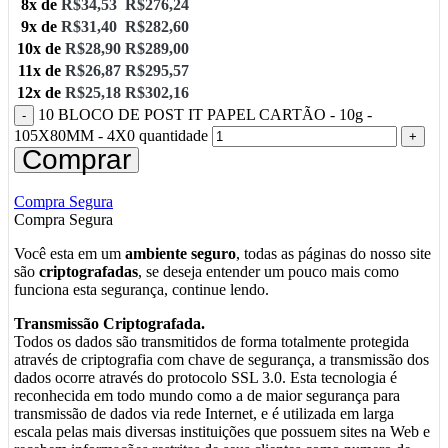
8x de
R$
34,53
R$
276,24
9x de
R$
31,40
R$
282,60
10x de
R$
28,90
R$
289,00
11x de
R$
26,87
R$
295,57
12x de
R$
25,18
R$
302,16
10 BLOCO DE POST IT PAPEL CARTÃO - 10g -
105X80MM - 4X0 quantidade
Comprar
Compra Segura
Compra Segura
Você esta em um
ambiente seguro
, todas as páginas do nosso site
são
criptografadas
, se deseja entender um pouco mais como
funciona esta segurança, continue lendo.
Transmissão Criptografada.
Todos os dados são transmitidos de forma totalmente protegida
através de criptografia com chave de segurança, a transmissão dos
dados ocorre através do protocolo SSL 3.0. Esta tecnologia é
reconhecida em todo mundo como a de maior segurança para
transmissão de dados via rede Internet, e é utilizada em larga
escala pelas mais diversas instituições que possuem sites na Web e