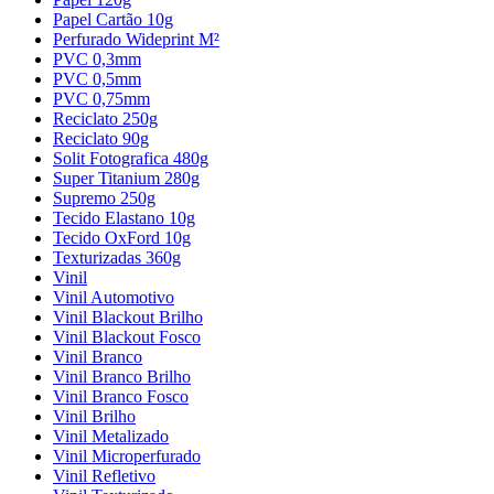
Papel Cartão 10g
Perfurado Wideprint M²
PVC 0,3mm
PVC 0,5mm
PVC 0,75mm
Reciclato 250g
Reciclato 90g
Solit Fotografica 480g
Super Titanium 280g
Supremo 250g
Tecido Elastano 10g
Tecido OxFord 10g
Texturizadas 360g
Vinil
Vinil Automotivo
Vinil Blackout Brilho
Vinil Blackout Fosco
Vinil Branco
Vinil Branco Brilho
Vinil Branco Fosco
Vinil Brilho
Vinil Metalizado
Vinil Microperfurado
Vinil Refletivo