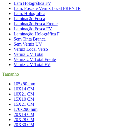
Lam Holográfica FV
Lam. Fosca e Verniz Local FRENTE
Lam. Holográfica
Laminação Fosca
Laminação Fosca Frente
Laminação Fosca FV
Laminação Holográfica F
Sem Tinta Branca
Sem Verniz UV
Verniz Local Verso
Verniz UV Total
Verniz UV Total Frente
Verniz UV Total FV
Tamanho
105x80 mm
10X14 CM
10X21 CM
15X10 CM
15X21 CM
170x290 mm
20X14 CM
20X28 CM
20X30 CM