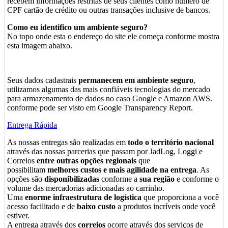
recebem informações restritas de seus clientes como numero de
CPF cartão de crédito ou outras transações inclusive de bancos.
Como eu identifico um ambiente seguro?
No topo onde esta o endereço do site ele começa conforme mostra
esta imagem abaixo.
Seus dados cadastrais
permanecem em ambiente seguro
,
utilizamos algumas das mais confiáveis tecnologias do mercado
para armazenamento de dados no caso Google e Amazon AWS.
conforme pode ser visto em Google Transparency Report.
Entrega Rápida
As nossas entregas são realizadas em
todo o território nacional
através das nossas parcerias que passam por JadLog, Loggi e
Correios
entre outras opções regionais
que
possibilitam
melhores custos e mais agilidade na entrega
. As
opções são
disponibilizadas
conforme a
sua região
e conforme o
volume das mercadorias adicionadas ao carrinho.
Uma
enorme infraestrutura de logística
que proporciona a você
acesso facilitado e de
baixo custo
a produtos incríveis onde você
estiver.
A entrega através dos
correios
ocorre através dos serviços de