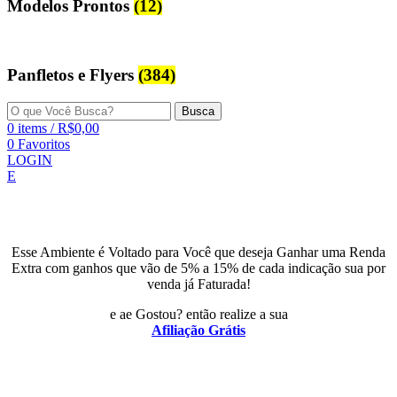
Modelos Prontos
(12)
Panfletos e Flyers
(384)
Busca
0
items
/
R$
0,00
0
Favoritos
LOGIN
E
Esse Ambiente é Voltado para Você que deseja Ganhar uma Renda
Extra com ganhos que vão de 5% a 15% de cada indicação sua por
venda já Faturada!
e ae Gostou? então realize a sua
Afiliação Grátis