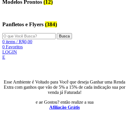
Modelos Prontos
(12)
Panfletos e Flyers
(384)
Busca
0
items
/
R$
0,00
0
Favoritos
LOGIN
E
Esse Ambiente é Voltado para Você que deseja Ganhar uma Renda
Extra com ganhos que vão de 5% a 15% de cada indicação sua por
venda já Faturada!
e ae Gostou? então realize a sua
Afiliação Grátis