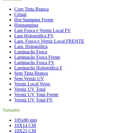
Com Tinta Branca
Cristal
Hot Stamping Frente
Hotstamping
Lam Fosca e Verniz Local FV
Lam Holográfica FV
Lam. Fosca e Verniz Local FRENTE
Lam. Holográfica
Laminação Fosca
Laminação Fosca Frente
Laminação Fosca FV
Laminação Holográfica F
Sem Tinta Branca
Sem Verniz UV
Verniz Local Verso
Verniz UV Total
Verniz UV Total Frente
Verniz UV Total FV
Tamanho
105x80 mm
10X14 CM
10X21 CM