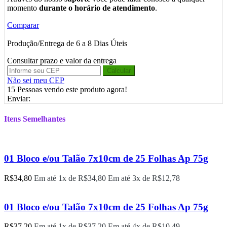
momento
durante o horário de atendimento
.
Comparar
Produção/Entrega de 6 a 8 Dias Úteis
Consultar prazo e valor da entrega
Calcular
Não sei meu CEP
15
Pessoas vendo este produto agora!
Enviar:
Itens Semelhantes
01 Bloco e/ou Talão 7x10cm de 25 Folhas Ap 75g
R$
34,80
Em até 1x de
R$
34,80
Em até 3x de
R$
12,78
01 Bloco e/ou Talão 7x10cm de 25 Folhas Ap 75g
R$
37,20
Em até 1x de
R$
37,20
Em até 4x de
R$
10,49