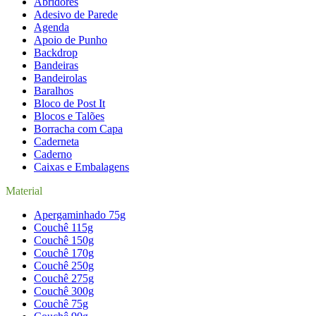
Abridores
Adesivo de Parede
Agenda
Apoio de Punho
Backdrop
Bandeiras
Bandeirolas
Baralhos
Bloco de Post It
Blocos e Talões
Borracha com Capa
Caderneta
Caderno
Caixas e Embalagens
Material
Apergaminhado 75g
Couchê 115g
Couchê 150g
Couchê 170g
Couchê 250g
Couchê 275g
Couchê 300g
Couchê 75g