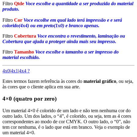
Filtro
Qtde
Voce escolhe a quantidade a ser produzida do material
produto.
Filtro
Cor
Voce escolhe em qual lado terá impressão e e será
colorido(4x4) ou em preto(1x0) e branco apenas.
Filtro
Cobertura
Voce encontra o revestimento, laminação ou
Cobertura que ajuda a proteger ainda mais seu impresso.
Filtro
Tamanho
Voce escolhe o tamanho a ser impresso do
material escolhido.
4x0|4x1|4x4 ?
Estes termos fazem referência às cores do
material gráfico
, ou seja,
às cores que o cliente aplica em sua arte.
4×0 (quatro por zero)
Um material 4×0 é colorido de um lado e não tem nenhuma cor do
outro lado. Um dos lados, o “4”, é colorido, ou seja, tem as 4 cores
correspondentes ao modo de cor CMYK. O outro lado, o “0”, não
tem cor nenhuma, é o lado que está em branco. Veja o exemplo de
um material 4×0.