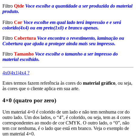
Filtro
Qtde
Voce escolhe a quantidade a ser produzida do material
produto.
Filtro
Cor
Voce escolhe em qual lado terá impressão e e será
colorido(4x4) ou em preto(1x0) e branco apenas.
Filtro
Cobertura
Voce encontra o revestimento, laminação ou
Cobertura que ajuda a proteger ainda mais seu impresso.
Filtro
Tamanho
Voce escolhe o tamanho a ser impresso do
material escolhido.
4x0|4x1|4x4 ?
Estes termos fazem referência às cores do
material gráfico
, ou seja,
às cores que o cliente aplica em sua arte.
4×0 (quatro por zero)
Um material 4×0 é colorido de um lado e não tem nenhuma cor do
outro lado. Um dos lados, o “4”, é colorido, ou seja, tem as 4 cores
correspondentes ao modo de cor CMYK. O outro lado, o “0”, não
tem cor nenhuma, é o lado que está em branco. Veja o exemplo de
um material 4×0.