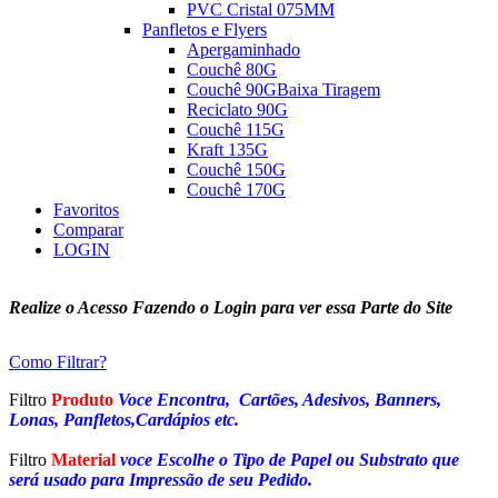
PVC Cristal 075MM
Panfletos e Flyers
Apergaminhado
Couchê 80G
Couchê 90G
Baixa Tiragem
Reciclato 90G
Couchê 115G
Kraft 135G
Couchê 150G
Couchê 170G
Favoritos
Comparar
LOGIN
Realize o Acesso Fazendo o Login para ver essa Parte do Site
Como Filtrar?
Filtro
Produto
Voce Encontra, Cartões, Adesivos, Banners,
Lonas, Panfletos,Cardápios etc.
Filtro
Material
voce Escolhe o Tipo de Papel ou Substrato que
será usado para Impressão de seu Pedido.