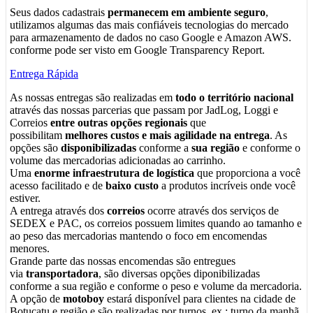
Seus dados cadastrais
permanecem em ambiente seguro
,
utilizamos algumas das mais confiáveis tecnologias do mercado
para armazenamento de dados no caso Google e Amazon AWS.
conforme pode ser visto em Google Transparency Report.
Entrega Rápida
As nossas entregas são realizadas em
todo o território nacional
através das nossas parcerias que passam por JadLog, Loggi e
Correios
entre outras opções regionais
que
possibilitam
melhores custos e mais agilidade na entrega
. As
opções são
disponibilizadas
conforme a
sua região
e conforme o
volume das mercadorias adicionadas ao carrinho.
Uma
enorme infraestrutura de logística
que proporciona a você
acesso facilitado e de
baixo custo
a produtos incríveis onde você
estiver.
A entrega através dos
correios
ocorre através dos serviços de
SEDEX e PAC, os correios possuem limites quando ao tamanho e
ao peso das mercadorias mantendo o foco em encomendas
menores.
Grande parte das nossas encomendas são entregues
via
transportadora
, são diversas opções diponibilizadas
conforme a sua região e conforme o peso e volume da mercadoria.
A opção de
motoboy
estará disponível para clientes na cidade de
Botucatu e região e são realizadas por turnos, ex.: turno da manhã