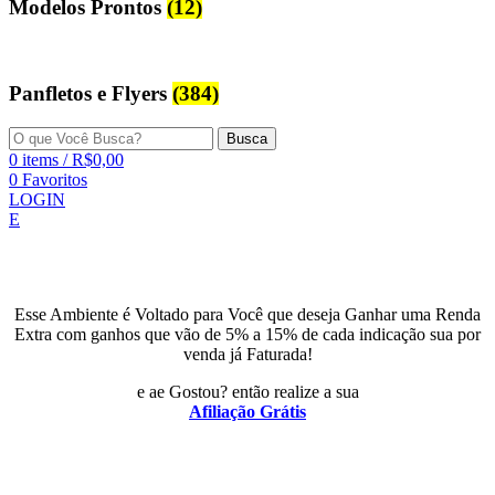
Modelos Prontos
(12)
Panfletos e Flyers
(384)
Busca
0
items
/
R$
0,00
0
Favoritos
LOGIN
E
Esse Ambiente é Voltado para Você que deseja Ganhar uma Renda
Extra com ganhos que vão de 5% a 15% de cada indicação sua por
venda já Faturada!
e ae Gostou? então realize a sua
Afiliação Grátis