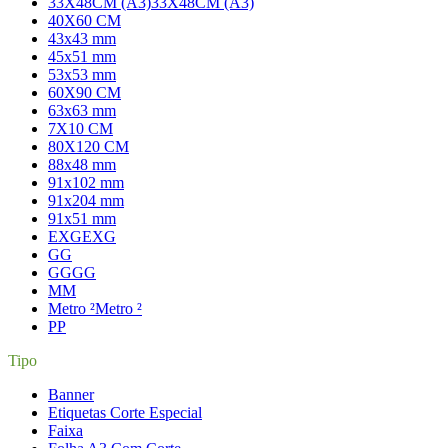
33X48CM (A3)
33X48CM (A3)
40X60 CM
43x43 mm
45x51 mm
53x53 mm
60X90 CM
63x63 mm
7X10 CM
80X120 CM
88x48 mm
91x102 mm
91x204 mm
91x51 mm
EXG
EXG
G
G
GG
GG
M
M
Metro ²
Metro ²
P
P
Tipo
Banner
Etiquetas Corte Especial
Faixa