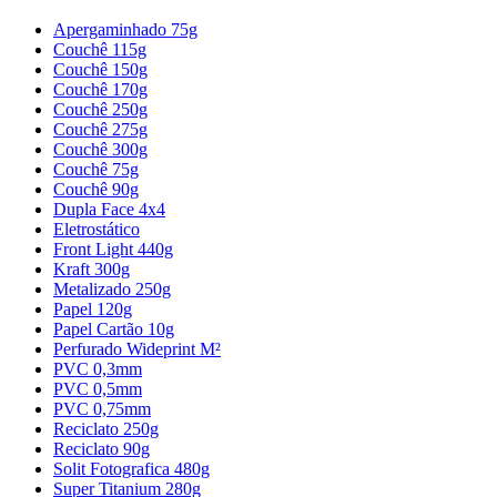
Apergaminhado 75g
Couchê 115g
Couchê 150g
Couchê 170g
Couchê 250g
Couchê 275g
Couchê 300g
Couchê 75g
Couchê 90g
Dupla Face 4x4
Eletrostático
Front Light 440g
Kraft 300g
Metalizado 250g
Papel 120g
Papel Cartão 10g
Perfurado Wideprint M²
PVC 0,3mm
PVC 0,5mm
PVC 0,75mm
Reciclato 250g
Reciclato 90g
Solit Fotografica 480g
Super Titanium 280g