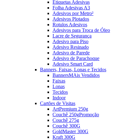
Etiquetas Adesivas
Folha Adesivas A3
Adesivos por Metro²
Adesivos Plotados
Rotulos Adesivos
Adesivos para Troca de Óleo
Lacre de Segurança
Adesivo para Piso
Adesivo Resinado
Adesivo de Parede
Adesivo de Parachoque
Adesivo Smart Card
Banners, Faixas, Lonas e Tecidos
Banners
MAis Vendidos
Faixas
Lonas
Tecidos
Indoor
Cartões de Visitas
ArtPremium 250g
Couchê 250g
Promoção
Couchê 275g
Couchê 300G
GoldMaster 300G
Kraft 300G