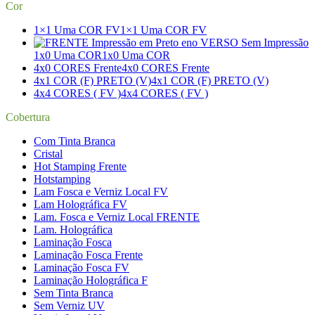
Cor
1×1 Uma COR FV
1×1 Uma COR FV
1x0 Uma COR
1x0 Uma COR
4x0 CORES Frente
4x0 CORES Frente
4x1 COR (F) PRETO (V)
4x1 COR (F) PRETO (V)
4x4 CORES ( FV )
4x4 CORES ( FV )
Cobertura
Com Tinta Branca
Cristal
Hot Stamping Frente
Hotstamping
Lam Fosca e Verniz Local FV
Lam Holográfica FV
Lam. Fosca e Verniz Local FRENTE
Lam. Holográfica
Laminação Fosca
Laminação Fosca Frente
Laminação Fosca FV
Laminação Holográfica F
Sem Tinta Branca
Sem Verniz UV