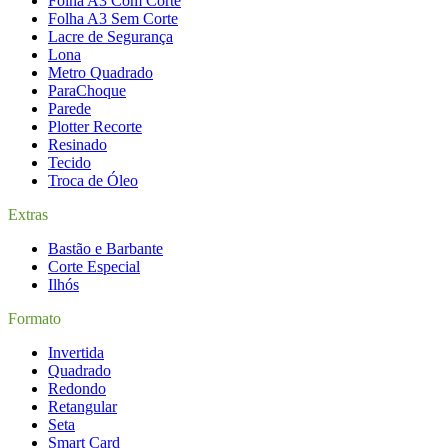
Folha A3 Com Corte
Folha A3 Sem Corte
Lacre de Segurança
Lona
Metro Quadrado
ParaChoque
Parede
Plotter Recorte
Resinado
Tecido
Troca de Óleo
Extras
Bastão e Barbante
Corte Especial
Ilhós
Formato
Invertida
Quadrado
Redondo
Retangular
Seta
Smart Card