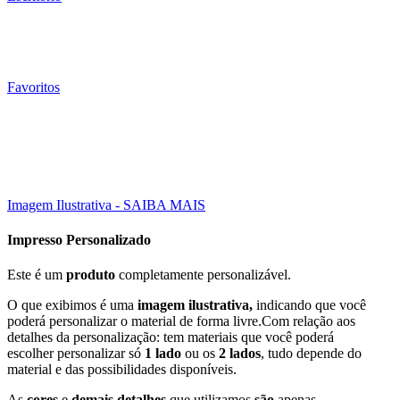
Favoritos
15X10 CM
001 Un
Click to enlarge
Imagem Ilustrativa - SAIBA MAIS
Impresso Personalizado
Este é um
produto
completamente personalizável.
O que exibimos é uma
imagem ilustrativa,
indicando que você
poderá personalizar o material de forma livre.Com relação aos
detalhes da personalização: tem materiais que você poderá
escolher personalizar só
1 lado
ou os
2 lados
, tudo depende do
material e das possibilidades disponíveis.
As
cores
e
demais detalhes
que utilizamos
são
apenas