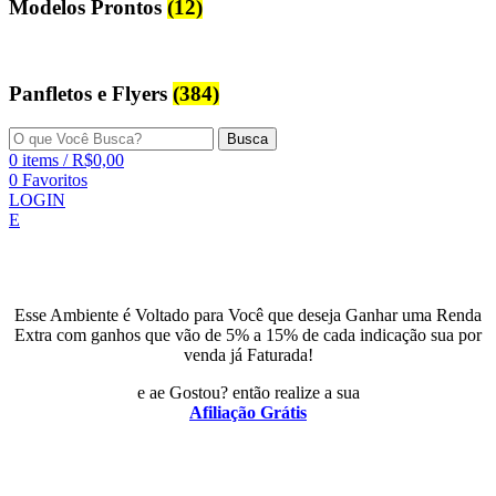
Modelos Prontos
(12)
Panfletos e Flyers
(384)
Busca
0
items
/
R$
0,00
0
Favoritos
LOGIN
E
Esse Ambiente é Voltado para Você que deseja Ganhar uma Renda
Extra com ganhos que vão de 5% a 15% de cada indicação sua por
venda já Faturada!
e ae Gostou? então realize a sua
Afiliação Grátis