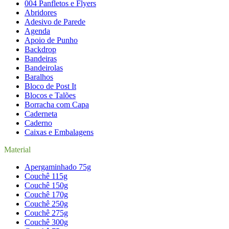
004 Panfletos e Flyers
Abridores
Adesivo de Parede
Agenda
Apoio de Punho
Backdrop
Bandeiras
Bandeirolas
Baralhos
Bloco de Post It
Blocos e Talões
Borracha com Capa
Caderneta
Caderno
Caixas e Embalagens
Material
Apergaminhado 75g
Couchê 115g
Couchê 150g
Couchê 170g
Couchê 250g
Couchê 275g
Couchê 300g