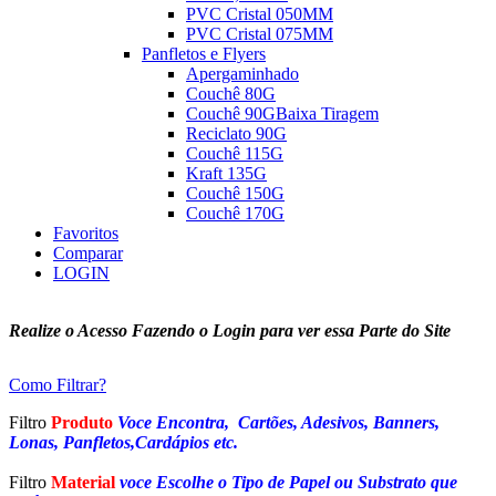
PVC Cristal 050MM
PVC Cristal 075MM
Panfletos e Flyers
Apergaminhado
Couchê 80G
Couchê 90G
Baixa Tiragem
Reciclato 90G
Couchê 115G
Kraft 135G
Couchê 150G
Couchê 170G
Favoritos
Comparar
LOGIN
Realize o Acesso Fazendo o Login para ver essa Parte do Site
Como Filtrar?
Filtro
Produto
Voce Encontra, Cartões, Adesivos, Banners,
Lonas, Panfletos,Cardápios etc.
Filtro
Material
voce Escolhe o Tipo de Papel ou Substrato que