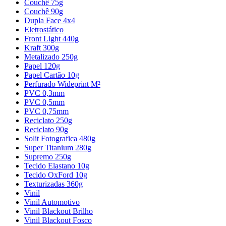
Couchê 75g
Couchê 90g
Dupla Face 4x4
Eletrostático
Front Light 440g
Kraft 300g
Metalizado 250g
Papel 120g
Papel Cartão 10g
Perfurado Wideprint M²
PVC 0,3mm
PVC 0,5mm
PVC 0,75mm
Reciclato 250g
Reciclato 90g
Solit Fotografica 480g
Super Titanium 280g
Supremo 250g
Tecido Elastano 10g
Tecido OxFord 10g
Texturizadas 360g
Vinil
Vinil Automotivo
Vinil Blackout Brilho
Vinil Blackout Fosco