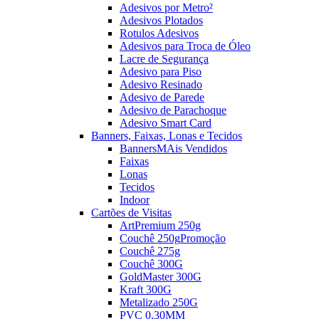
Adesivos por Metro²
Adesivos Plotados
Rotulos Adesivos
Adesivos para Troca de Óleo
Lacre de Segurança
Adesivo para Piso
Adesivo Resinado
Adesivo de Parede
Adesivo de Parachoque
Adesivo Smart Card
Banners, Faixas, Lonas e Tecidos
Banners
MAis Vendidos
Faixas
Lonas
Tecidos
Indoor
Cartões de Visitas
ArtPremium 250g
Couchê 250g
Promoção
Couchê 275g
Couchê 300G
GoldMaster 300G
Kraft 300G
Metalizado 250G
PVC 0,30MM