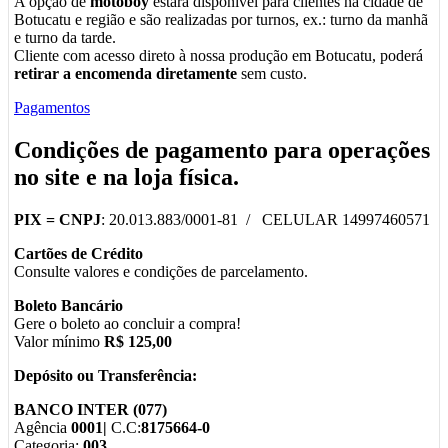
A opção de
motoboy
estará disponível para clientes na cidade de
Botucatu e região e são realizadas por turnos, ex.: turno da manhã
e turno da tarde.
Cliente com acesso direto à nossa produção em Botucatu, poderá
retirar a encomenda diretamente
sem custo.
Pagamentos
Condições de pagamento para operações
no
site
e na
loja física
.
PIX =
CNPJ
: 20.013.883/0001-81 / CELULAR 14997460571
Cartões de Crédito
Consulte valores e condições de parcelamento.
Boleto Bancário
Gere o boleto ao concluir a compra!
Valor mínimo
R$ 125,00
Depósito ou Transferência:
BANCO INTER (077)
Agência
0001|
C.C:
8175664-0
Categoria:
003