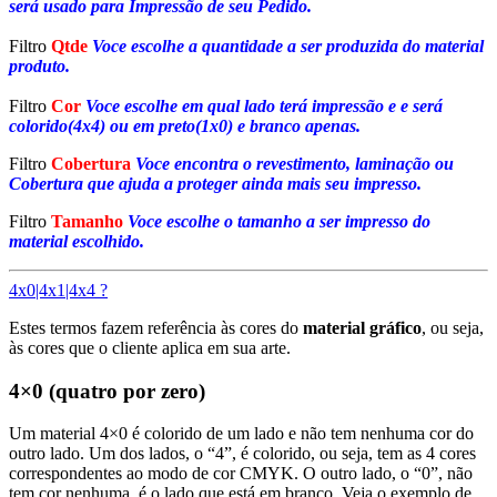
será usado para Impressão de seu Pedido.
Filtro
Qtde
Voce escolhe a quantidade a ser produzida do material
produto.
Filtro
Cor
Voce escolhe em qual lado terá impressão e e será
colorido(4x4) ou em preto(1x0) e branco apenas.
Filtro
Cobertura
Voce encontra o revestimento, laminação ou
Cobertura que ajuda a proteger ainda mais seu impresso.
Filtro
Tamanho
Voce escolhe o tamanho a ser impresso do
material escolhido.
4x0|4x1|4x4 ?
Estes termos fazem referência às cores do
material gráfico
, ou seja,
às cores que o cliente aplica em sua arte.
4×0 (quatro por zero)
Um material 4×0 é colorido de um lado e não tem nenhuma cor do
outro lado. Um dos lados, o “4”, é colorido, ou seja, tem as 4 cores
correspondentes ao modo de cor CMYK. O outro lado, o “0”, não
tem cor nenhuma, é o lado que está em branco. Veja o exemplo de