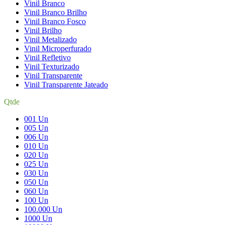
Vinil Branco
Vinil Branco Brilho
Vinil Branco Fosco
Vinil Brilho
Vinil Metalizado
Vinil Microperfurado
Vinil Refletivo
Vinil Texturizado
Vinil Transparente
Vinil Transparente Jateado
Qtde
001 Un
005 Un
006 Un
010 Un
020 Un
025 Un
030 Un
050 Un
060 Un
100 Un
100.000 Un
1000 Un