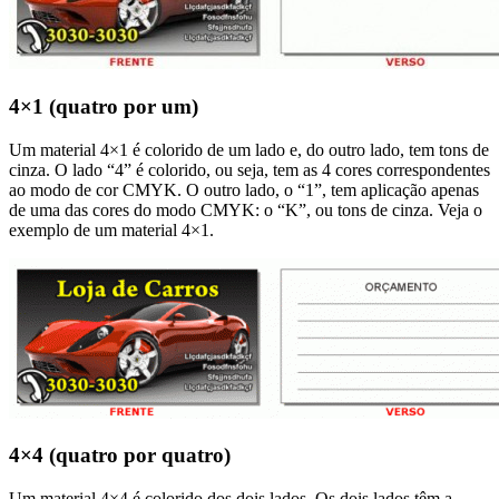
4×1 (quatro por um)
Um material 4×1 é colorido de um lado e, do outro lado, tem tons de
cinza. O lado “4” é colorido, ou seja, tem as 4 cores correspondentes
ao modo de cor CMYK. O outro lado, o “1”, tem aplicação apenas
de uma das cores do modo CMYK: o “K”, ou tons de cinza. Veja o
exemplo de um material 4×1.
4×4 (quatro por quatro)
Um material 4×4 é colorido dos dois lados. Os dois lados têm a