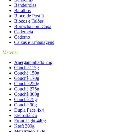
Bandeirolas
Baralhos
Bloco de Post It
Blocos e Talões
Borracha com Capa
Caderneta
Caderno
Caixas e Embalagens
Material
Apergaminhado 75g
Couchê 115g
Couchê 150g
Couchê 170g
Couchê 250g
Couchê 275g
Couchê 300g
Couchê 75g
Couchê 90g
Dupla Face 4x4
Eletrostático
Front Light 440g
Kraft 300g
Metalizado 250g