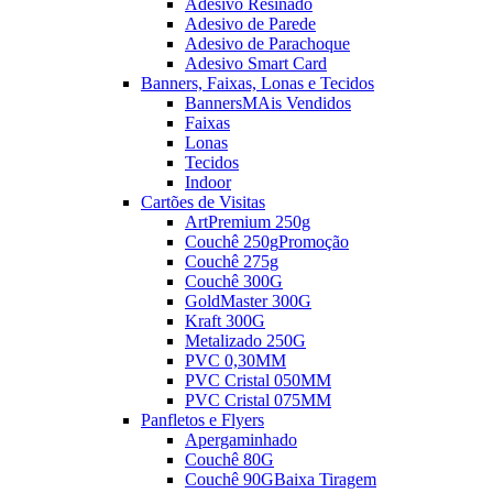
Adesivo Resinado
Adesivo de Parede
Adesivo de Parachoque
Adesivo Smart Card
Banners, Faixas, Lonas e Tecidos
Banners
MAis Vendidos
Faixas
Lonas
Tecidos
Indoor
Cartões de Visitas
ArtPremium 250g
Couchê 250g
Promoção
Couchê 275g
Couchê 300G
GoldMaster 300G
Kraft 300G
Metalizado 250G
PVC 0,30MM
PVC Cristal 050MM
PVC Cristal 075MM
Panfletos e Flyers
Apergaminhado
Couchê 80G
Couchê 90G
Baixa Tiragem