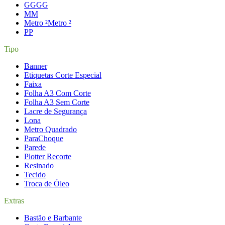
GG
GG
M
M
Metro ²
Metro ²
P
P
Tipo
Banner
Etiquetas Corte Especial
Faixa
Folha A3 Com Corte
Folha A3 Sem Corte
Lacre de Segurança
Lona
Metro Quadrado
ParaChoque
Parede
Plotter Recorte
Resinado
Tecido
Troca de Óleo
Extras
Bastão e Barbante