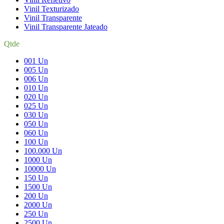
Vinil Texturizado
Vinil Transparente
Vinil Transparente Jateado
Qtde
001 Un
005 Un
006 Un
010 Un
020 Un
025 Un
030 Un
050 Un
060 Un
100 Un
100.000 Un
1000 Un
10000 Un
150 Un
1500 Un
200 Un
2000 Un
250 Un
2500 Un