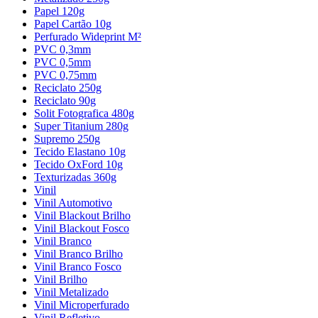
Papel 120g
Papel Cartão 10g
Perfurado Wideprint M²
PVC 0,3mm
PVC 0,5mm
PVC 0,75mm
Reciclato 250g
Reciclato 90g
Solit Fotografica 480g
Super Titanium 280g
Supremo 250g
Tecido Elastano 10g
Tecido OxFord 10g
Texturizadas 360g
Vinil
Vinil Automotivo
Vinil Blackout Brilho
Vinil Blackout Fosco
Vinil Branco
Vinil Branco Brilho
Vinil Branco Fosco
Vinil Brilho
Vinil Metalizado
Vinil Microperfurado
Vinil Refletivo