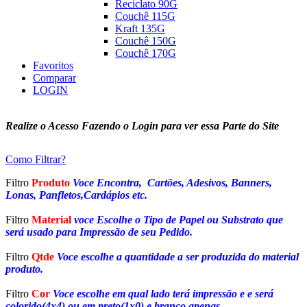
Reciclato 90G
Couchê 115G
Kraft 135G
Couchê 150G
Couchê 170G
Favoritos
Comparar
LOGIN
Realize o Acesso Fazendo o Login para ver essa Parte do Site
Como Filtrar?
Filtro
Produto
Voce Encontra, Cartões, Adesivos, Banners,
Lonas, Panfletos,Cardápios etc.
Filtro
Material
voce Escolhe o Tipo de Papel ou Substrato que
será usado para Impressão de seu Pedido.
Filtro
Qtde
Voce escolhe a quantidade a ser produzida do material
produto.
Filtro
Cor
Voce escolhe em qual lado terá impressão e e será
colorido(4x4) ou em preto(1x0) e branco apenas.