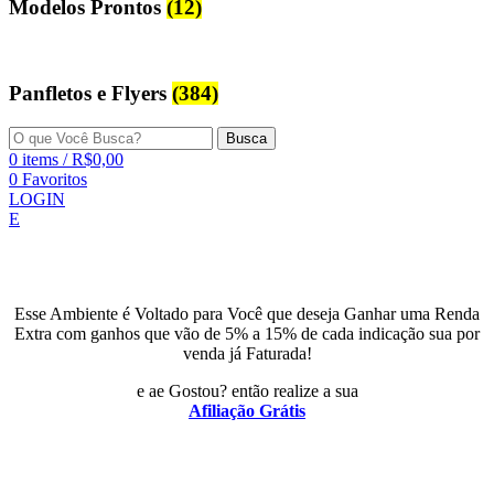
Modelos Prontos
(12)
Panfletos e Flyers
(384)
Busca
0
items
/
R$
0,00
0
Favoritos
LOGIN
E
Esse Ambiente é Voltado para Você que deseja Ganhar uma Renda
Extra com ganhos que vão de 5% a 15% de cada indicação sua por
venda já Faturada!
e ae Gostou? então realize a sua
Afiliação Grátis